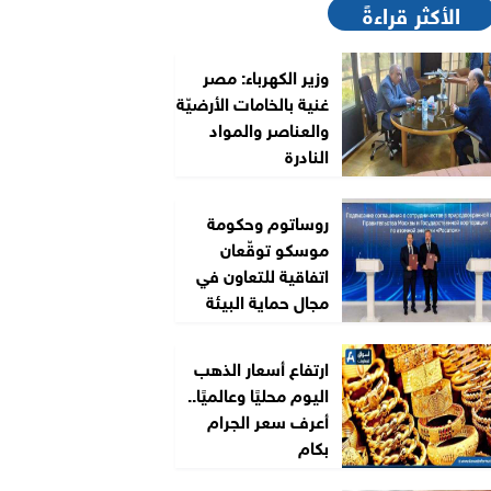
الأكثر قراءةً
وزير الكهرباء: مصر
غنية بالخامات الأرضيّة
والعناصر والمواد
النادرة
روساتوم وحكومة
موسكو توقّعان
اتفاقية للتعاون في
مجال حماية البيئة
ارتفاع أسعار الذهب
اليوم محليًا وعالميًا..
أعرف سعر الجرام
بكام