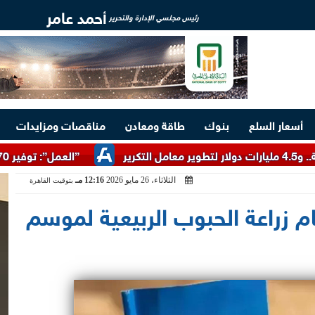
أحمد عامر
رئيس مجلسي الإدارة والتحرير
أسعار السلع
بنوك
طاقة ومعادن
مناقصات ومزايدات
”العمل”: توفير 3070 فرصة عمل بمجموعة طلعت مصطفى
الثلاثاء، 26 مايو 2026
12:16 مـ
بتوقيت القاهرة
ام زراعة الحبوب الربيعية لموسم