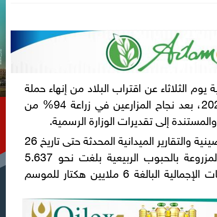
ة يوم الثلاثاء عن اقتراب البلاد من إنهاء حملة
البذر الربيعي للحبوب لعام 2026، بعد نجاح المزارعين في زراعة 94% من
لمستندة إلى تقديرات الوزارة الرسمية.
وأظهرت البيانات الحكومية الصينية والتقارير الميدانية المحدثة حتى تاريخ 26
مايو، أن المساحة الإجمالية المزروعة بالحبوب الربيعية بلغت نحو 5.637
ملايين هكتار، مقارنة بالتوقعات الإجمالية البالغة 6 ملايين هكتار للموسم