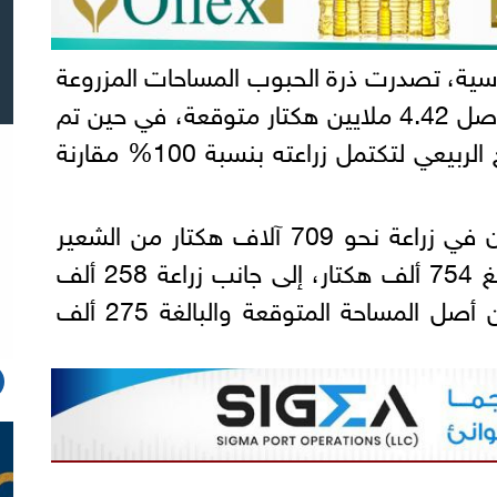
ية، تصدرت ذرة الحبوب المساحات المزروعة
بنحو 4.16 ملايين هكتار من أصل 4.42 ملايين هكتار متوقعة، في حين تم
بذر 186 ألف هكتار من القمح الربيعي لتكتمل زراعته بنسبة 100% مقارنة
كما نجح المزارعون الأوكرانيون في زراعة نحو 709 آلاف هكتار من الشعير
الربيعي مقارنة بمستهدف يبلغ 754 ألف هكتار، إلى جانب زراعة 258 ألف
هكتار من محصول البازلاء من أصل المساحة المتوقعة والبالغة 275 ألف