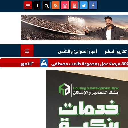
تقارير السلع
أخبار الموانئ والشحن
”التموين” تتلقى 17 ألف شكوى واستفسار تتعلق بضبط الأسواق وتوفير السلع خلال يوليو