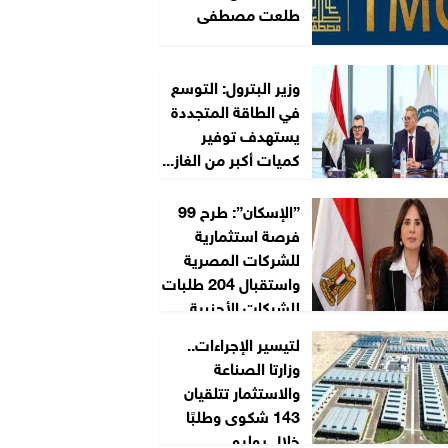
طلعت مصطفى
وزير البترول: التوسع
في الطاقة المتجددة
يستهدف توفير
كميات أكبر من الغاز...
”الإسكان”: طرح 99
فرصة استثمارية
للشركات المصرية
واستقبال 204 طلبات
للشركات الأجنبية...
لتيسير الإجراءات..
وزارتا الصناعة
والاستثمار تتلقيان
143 شكوى وطلبًا
خلال يوليو