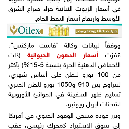
في أسعار الزيوت النباتية جراء صراع الشرق
الأوسط وارتفاع أسعار النفط الخام.
ووفقاً لبيانات وكالة "فاست ماركتس"،
قفزت
أسعار الدهون الحيوانية
(ذات
الأحماض الدهنية الحرة بنسبة 5-15%) بأكثر
من 100 يورو للطن على أساس شهري،
لتتراوح بين 910 و1050 يورو للطن المتري
تسليم ظهر السفينة في الموانئ الأوروبية
لشحنات أبريل ويونيو.
وبرز عودة منتجي الوقود الحيوي في أمريكا
إلى سوق الاستيراد كمحرك رئيسي، عقب