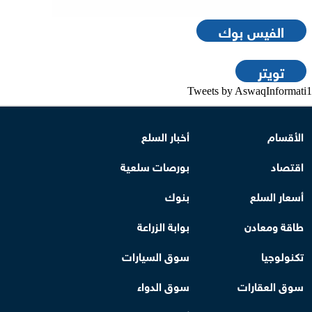
الفيس بوك
تويتر
Tweets by AswaqInformati1
الأقسام
أخبار السلع
اقتصاد
بورصات سلعية
أسعار السلع
بنوك
طاقة ومعادن
بوابة الزراعة
تكنولوجيا
سوق السيارات
سوق العقارات
سوق الدواء