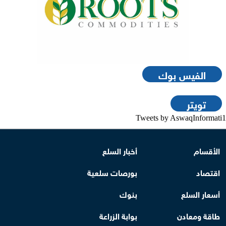
الفيس بوك
تويتر
Tweets by AswaqInformati1
الأقسام
أخبار السلع
اقتصاد
بورصات سلعية
أسعار السلع
بنوك
طاقة ومعادن
بوابة الزراعة