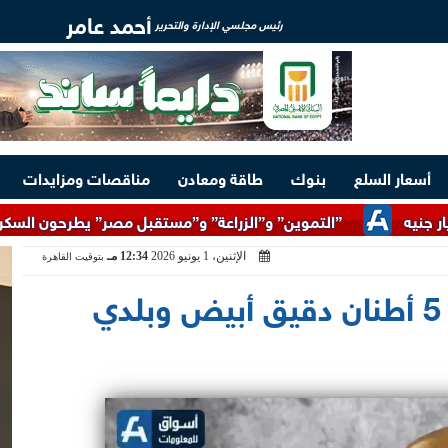
أحمد عامر
رئيس مجلسي الإدارة والتحرير
أسعار السلع
بنوك
طاقة ومعادن
مناقصات ومزايدات
”التموين” و”الزراعة” و”مستقبل مصر” يطرحون السكر الحر بسعر 25 جنيهًا للكيلو اعتبارًا من الغد
الإثنين، 1 يونيو 2026
12:34 مـ
بتوقيت القاهرة
شرطة التموين تضبط 5 أطنان دقيق أبيض وبلدي