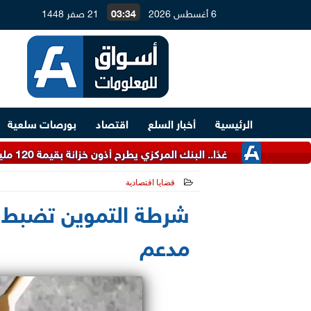
6 أغسطس 2026
03:34
21 صفر 1448
الرئيسية
أخبار السلع
اقتصاد
بورصات سلعية
غدًا.. البنك المركزي يطرح أذون خزانة بقيمة 120 مليار جنيه
قضايا اقتصادية
2026-06-01 12:34:05
مدعم