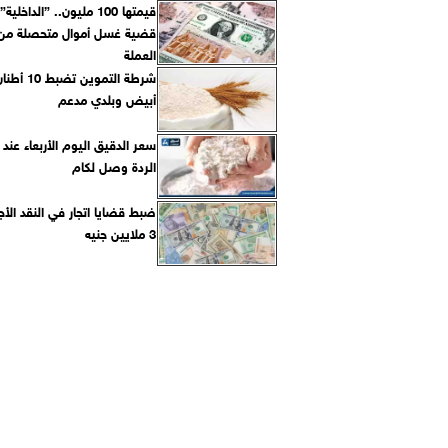
قيمتها 100 مليون.. ”الد
قضية غسل أموال متحصلة من ا
العملة
شرطة التموين ت
أبيض وبلدي مدعم
سعر الدقيق اليوم الأربعاء عند ال
الردة وصل لكام
ضبط قضايا اتجار في النقد الأج
3 ملايين جنيه