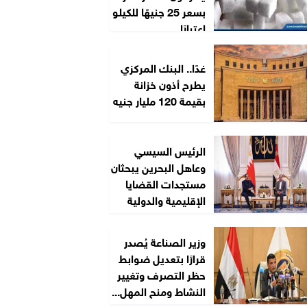
بسعر 25 جنيهًا للكيلو
اعتبارًا...
غدًا.. البنك المركزي
يطرح أذون خزانة
بقيمة 120 مليار جنيه
الرئيس السيسي
وعاهل البحرين يبحثان
مستجدات القضايا
الإقليمية والدولية
وزير الصناعة يُصدر
قرارًا بتعديل ضوابط
حظر التصرف وتغيير
النشاط ومنح المهل...