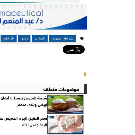
شرطة التموين
المخابز
دقيق
الداخلية
⇧
موضوعات متعلقة
شرطة التموين تضب
أبيض وبلدي مدعم
سعر الدقيق اليوم الخميس عند ا
الردة وصل لكام