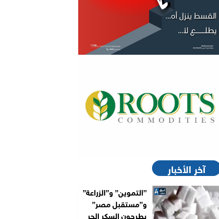
آخر الأخبار
”التموين” و”الزراعة”
و”مستقبل مصر”
يطرحون السكر الحر