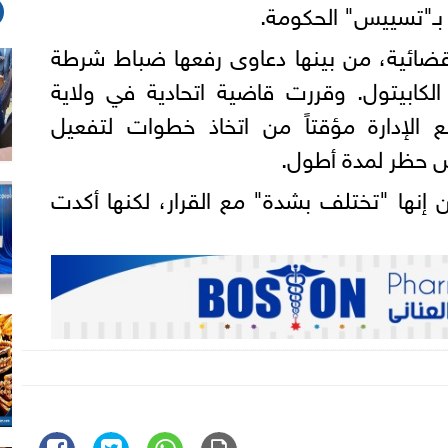
بـ"تسييس" الحكومة.
ضائية، من بينها دعاوى رفعها ضباط شرطة
لكابيتول. وقررت قاضية اتحادية في ولاية
ع الإدارة مؤقتاً من اتخاذ خطوات لتفعيل
ض حظر لمدة أطول.
ن إنها "تختلف بشدة" مع القرار، لكنها أكدت