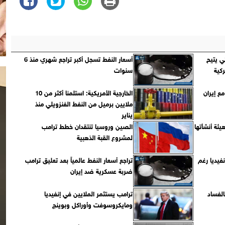
 يتيح
أسعار النفط تسجل أكبر تراجع شهري منذ 6
كية
سنوات
ع إيران
الخارجية الأمريكية: استلمنا أكثر من 10
ملايين برميل من النفط الفنزويلي منذ
يناير
ة أنشأتها
الصين وروسيا تنتقدان خطط ترامب
لمشروع القبة الذهبية
فيديا رغم
تراجع أسعار النفط عالمياً بعد تعليق ترامب
ضربة عسكرية ضد إيران
الفساد
ترامب يستثمر الملايين في إنفيديا
ومايكروسوفت وأوراكل وبوينج