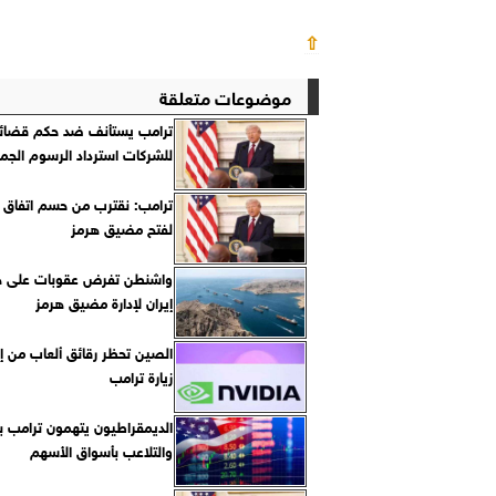
⇧
موضوعات متعلقة
ترامب يستأنف ضد حكم قضائي
للشركات استرداد الرسوم الجمر
ترامب: نقترب من حسم اتفاق م
لفتح مضيق هرمز
واشنطن تفرض عقوبات على هيئ
إيران لإدارة مضيق هرمز
الصين تحظر رقائق ألعاب من إن
زيارة ترامب
الديمقراطيون يتهمون ترامب ب
والتلاعب بأسواق الأسهم