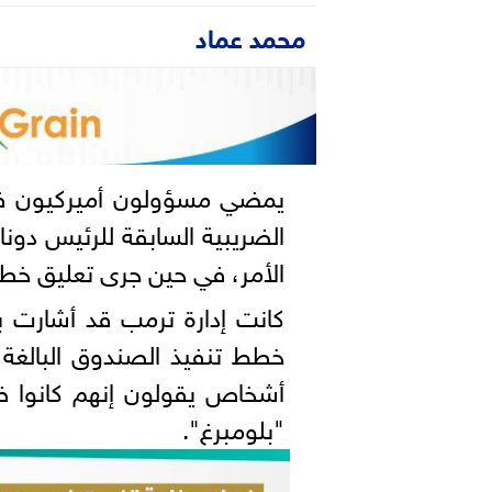
محمد عماد
يمضي مسؤولون أميركيون في
الضريبية السابقة للرئيس د
الأمر، في حين جرى تعليق خط
كانت إدارة ترمب قد أشارت ب
أشخاص يقولون إنهم كانوا ض
"بلومبرغ".