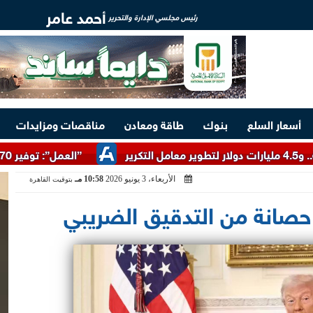
أحمد عامر
رئيس مجلسي الإدارة والتحرير
أسعار السلع
بنوك
طاقة ومعادن
مناقصات ومزايدات
”العمل”: توفير 3070 فرصة عمل بمجموعة طلعت مصطفى
الأربعاء، 3 يونيو 2026
10:58 مـ
بتوقيت القاهرة
حصانة من التدقيق الضريبي