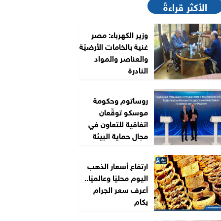
الأكثر قراءةً
وزير الكهرباء: مصر
غنية بالخامات الأرضيّة
والعناصر والمواد
النادرة
روساتوم وحكومة
موسكو توقّعان
اتفاقية للتعاون في
مجال حماية البيئة
ارتفاع أسعار الذهب
اليوم محليًا وعالميًا..
أعرف سعر الجرام
بكام