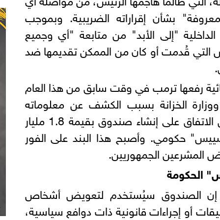
روفة" بشأن إقراراته الضريبية. وبموجب
ت الداخلية "إلى الأبد" من متابعة "أي وجميع
 التي قُدمت أو كان من الممكن تقديمها ضد
.
ئية رفعها ترمب في وقت سابق من هذا العام
ة ووزارة الخزانة بسبب الكشف عن معلوماته
الضريبية عام 2019. كما نص الاتفاق على إنشاء صندوق بقيمة 1.8 مليار
تسييس" حكومي. وأصبح هذا البند على الفور
 المشرعين الجمهوريين.
" الحكومة
ت إن الصندوق سيُستخدم لتعويض أشخاص
يقات أو إجراءات قانونية ذات دوافع سياسية،