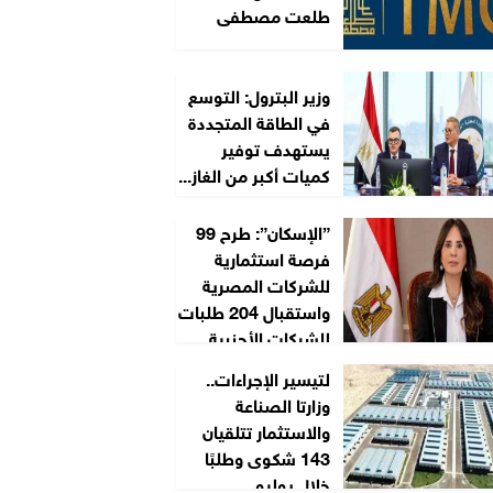
طلعت مصطفى
وزير البترول: التوسع
في الطاقة المتجددة
يستهدف توفير
كميات أكبر من الغاز...
”الإسكان”: طرح 99
فرصة استثمارية
للشركات المصرية
واستقبال 204 طلبات
للشركات الأجنبية...
لتيسير الإجراءات..
وزارتا الصناعة
والاستثمار تتلقيان
143 شكوى وطلبًا
خلال يوليو