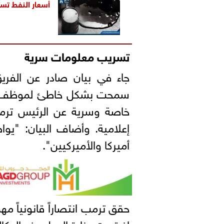
أسعار النفط تسجل 
تسريب معلومات سرية
جاء في بيان صادر عن الفريق 
سمحت بشكل خاطئ لموظف ما
خاصة وسرية عن الرئيس تر
إعلامية. وأضاف البيان: "ي
أميركا والأميركيين".
حقق ترمب انتصاراً قانونياً مهم
إذ قررت وزارة العدل منع الوكا