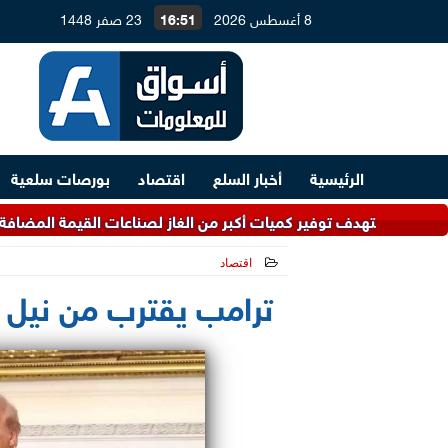
8 أغسطس 2026
16:51
23 صفر 1448
الرئيسية
أخبار السلع
اقتصاد
بورصات سلعية
كبر من الغاز لصناعات القيمة المضافة.. و4.5 مليارات دولار لتطوير معامل التكرير
اقتصاد
2026-06-03 22:58:32
ترامب يقترب من نيل 