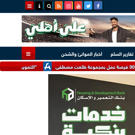
تقارير السلع
أخبار الموانئ والشحن
”التموين” تتلقى 17 ألف شكوى واستفسار تتعلق بضبط الأسواق وتوفير السلع خلال يوليو