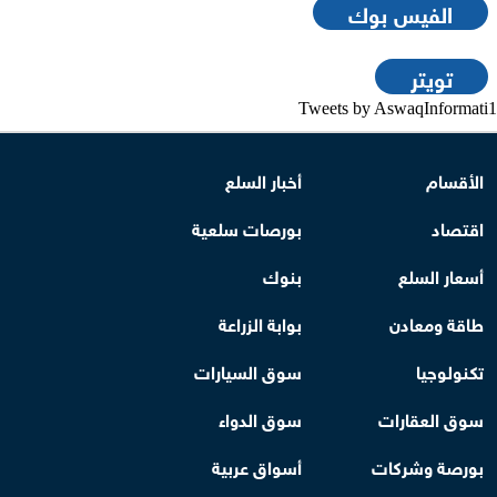
الفيس بوك
تويتر
Tweets by AswaqInformati1
الأقسام
أخبار السلع
اقتصاد
بورصات سلعية
أسعار السلع
بنوك
طاقة ومعادن
بوابة الزراعة
تكنولوجيا
سوق السيارات
سوق العقارات
سوق الدواء
بورصة وشركات
أسواق عربية