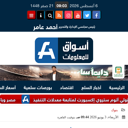
6 أغسطس 2026
09:03
21 صفر 1448
أحمد عامر
رئيس مجلسي الإدارة والتحرير
الرئيسية
أخبار السلع
اقتصاد
بورصات سلعية
أسعار ال
وي إكسبورت لمتابعة معدلات التنفيذ
مصر وباكستان تؤكدان 
بنوك
الأربعاء، 3 يونيو 2026
09:44 صـ
بتوقيت القاهرة
2026-06-03 09:44:13