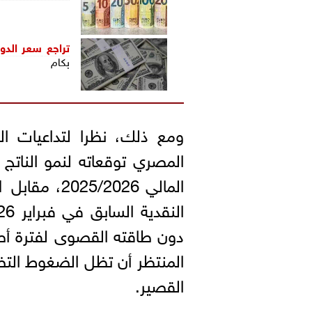
تراجع
سعر الدول
بكام
ومع ذلك، نظرا لتداعيات ا
دون طاقته القصوى لفترة أطول
المنتظر أن تظل الضغوط الت
القصير.