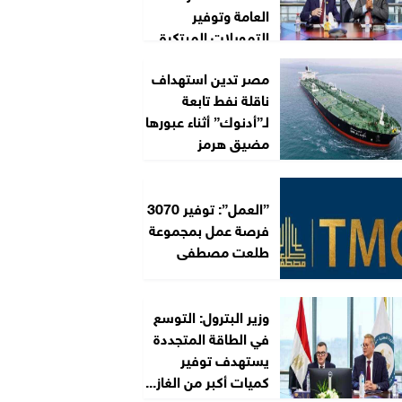
العامة وتوفير
التمويلات المبتكرة
لمشروعات الطاقة
مصر تدين استهداف
ناقلة نفط تابعة
لـ”أدنوك” أثناء عبورها
مضيق هرمز
”العمل”: توفير 3070
فرصة عمل بمجموعة
طلعت مصطفى
وزير البترول: التوسع
في الطاقة المتجددة
يستهدف توفير
كميات أكبر من الغاز...