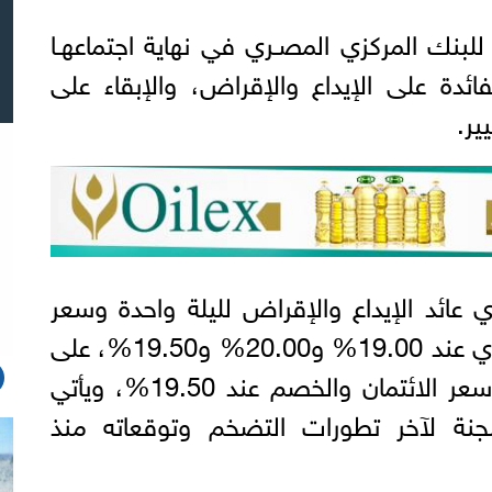
للبنك المركزي المصـري في نهاية اجتماعهـا
ائدة على الإيداع والإقراض، والإبقاء على
ير.
 عائد الإيداع والإقراض لليلة واحدة وسعر
العملية الرئيسية للبنك المركزي عند 19.00% و20.00% و19.50%، على
الترتيب، كما تم الإبقاء على سعر الائتمان والخصم عند 19.50%، ويأتي
اللجنة لآخر تطورات التضخم وتوقعاته منذ