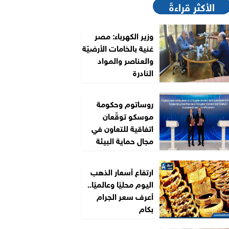
الأكثر قراءةً
وزير الكهرباء: مصر
غنية بالخامات الأرضيّة
والعناصر والمواد
النادرة
روساتوم وحكومة
موسكو توقّعان
اتفاقية للتعاون في
مجال حماية البيئة
ارتفاع أسعار الذهب
اليوم محليًا وعالميًا..
أعرف سعر الجرام
بكام