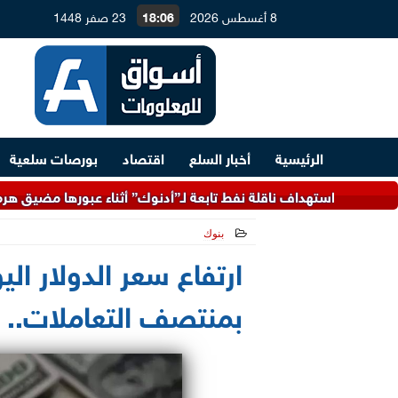
8 أغسطس 2026
18:06
23 صفر 1448
الرئيسية
أخبار السلع
اقتصاد
بورصات سلعية
داف ناقلة نفط تابعة لـ”أدنوك” أثناء عبورها مضيق هرمز
وزي
بنوك
2026-06-03 13:55:19
بمنتصف التعاملات.. ا