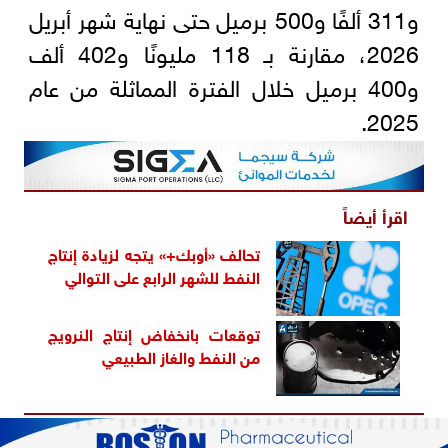
و311 ألفًا و500 برميل حتى نهاية شهر أبريل
2026، مقارنة بـ 118 مليونًا و402 ألف
و400 برميل خلال الفترة المماثلة من عام
2025.
اقرأ أيضاً
تحالف «أوبك+» يتجه لزيادة إنتاج
النفط للشهر الرابع على التوالي
توقعات بانخفاض إنتاج النرويج
من النفط والغاز الطبيعي