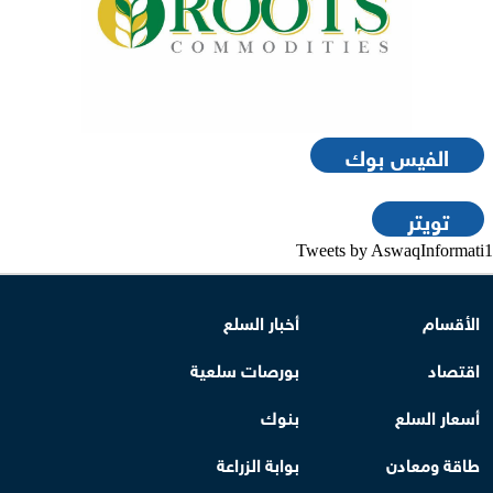
الفيس بوك
تويتر
Tweets by AswaqInformati1
الأقسام
أخبار السلع
اقتصاد
بورصات سلعية
أسعار السلع
بنوك
طاقة ومعادن
بوابة الزراعة