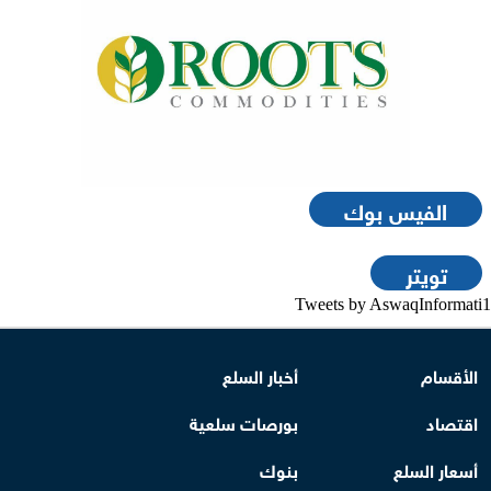
الفيس بوك
تويتر
Tweets by AswaqInformati1
الأقسام
أخبار السلع
اقتصاد
بورصات سلعية
أسعار السلع
بنوك