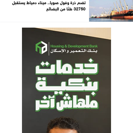
تضم ذرة وفول صويا.. ميناء دمياط يستقبل
32750 طنًا من البضائع