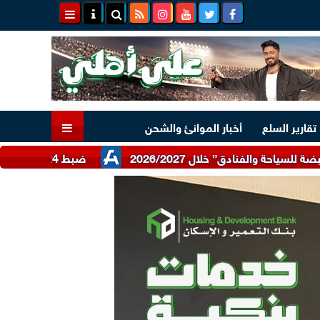
تقارير السلع
أخبار الموانئ والشحن
ضبط 24 طن دقيق أبيض وبلدي مدعم عبر شرطة التموين