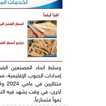
اقرأ أيضاً
أسعار القمح اليو
تراجع أسعار ال
وسلط اتحاد المصنعين الضوء
إمدادات الحبوب الإقليمية، م
أخرى، في وقت يشهد فيه التع
نمواً متسارعاً.