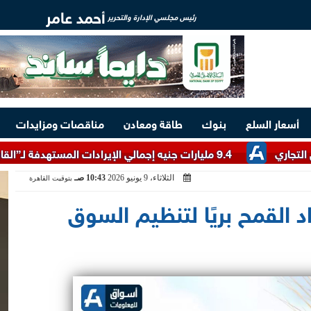
أحمد عامر
رئيس مجلسي الإدارة والتحرير
أسعار السلع
بنوك
طاقة ومعادن
مناقصات ومزايدات
9.4 مليارات جنيه إجمالي الإيرادات المستهدفة لـ”القابضة للسياحة والفنادق” خلال 2026/2027
الثلاثاء، 9 يونيو 2026
10:43 صـ
بتوقيت القاهرة
 القمح بريًا لتنظيم السوق