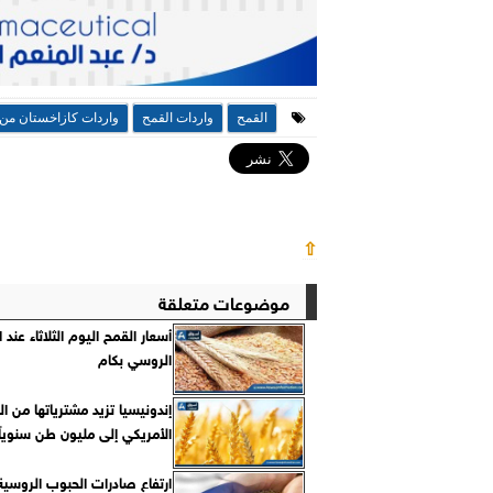
القمح
واردات القمح
واردات كازاخستان من 
⇧
موضوعات متعلقة
أسعار القمح اليوم الثلاثاء عند ا
الروسي بكام
إندونيسيا تزيد مشترياتها من ا
الأمريكي إلى مليون طن سنوياً حت
ارتفاع صادرات الحبوب الروسية