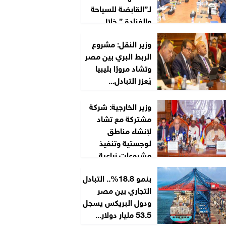
لـ”القابضة للسياحة
والفنادق” خلال
2026/2027
وزير النقل: مشروع
الربط البري بين مصر
وتشاد مرورًا بليبيا
يُعزز التبادل...
وزير الخارجية: شركة
مشتركة مع تشاد
لإنشاء مناطق
لوجستية وتنفيذ
مشروعات زراعية...
بنمو 18.8%.. التبادل
التجاري بين مصر
ودول البريكس يسجل
53.5 مليار دولار...