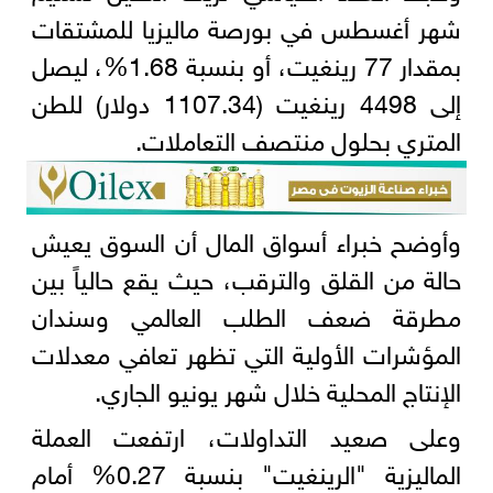
شهر أغسطس في بورصة ماليزيا للمشتقات
بمقدار 77 رينغيت، أو بنسبة 1.68%، ليصل
إلى 4498 رينغيت (1107.34 دولار) للطن
المتري بحلول منتصف التعاملات.
وأوضح خبراء أسواق المال أن السوق يعيش
حالة من القلق والترقب، حيث يقع حالياً بين
مطرقة ضعف الطلب العالمي وسندان
المؤشرات الأولية التي تظهر تعافي معدلات
الإنتاج المحلية خلال شهر يونيو الجاري.
وعلى صعيد التداولات، ارتفعت العملة
الماليزية "الرينغيت" بنسبة 0.27% أمام