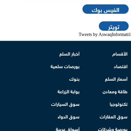
الفيس بوك
تويتر
Tweets by AswaqInformati1
الأقسام
أخبار السلع
اقتصاد
بورصات سلعية
أسعار السلع
بنوك
طاقة ومعادن
بوابة الزراعة
تكنولوجيا
سوق السيارات
سوق العقارات
سوق الدواء
بورصة وشركات
أسواق عربية