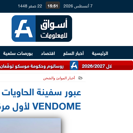
7 أغسطس 2026
15:51
22 صفر 1448
الرئيسية
أخبار السلع
اقتصاد
بورصات سلعية
روساتوم وحكومة موسكو توقّعان اتفاقية للتعاو
أخبار الموانئ والشحن
2026-06-09 18:35:56
VENDOME لأول مرة قناة السويس