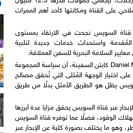
لاحي على القناة ومكانتها كأحد أهم الممرات
 قناة السويس نجحت في الارتقاء بمستوى
 المُقدمة واستحداث خدمات جديدة لتلبية
عايير السلامة البحرية للسفن العملاقة.
من جانبه، أوضح الربان Daniel Martin كابتن السفينة، أن سياسة المجموعة
CMA CGM تعتمد على اختيار الوجهة المُثلى التي تُحقق مصالح
سويس يظل هو الطريق الأمثل بدلًا من طريق
لإبحار عبر قناة السويس يحقق مزايا عدة أبرزها
تهلاك الوقود، فضلًا عما توفره قناة السويس
، وهو ما يختلف بصورة كلية عن الإبحار عبر