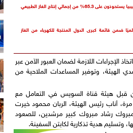
مصر والجزائر وليبيا يستحوذون على 65.3% من إجمالي إنتاج الغاز الطبيعي
ميًا ضمن قائمة كبرى الدول المنتجة للكهرباء من الغاز
خاذ الإجراءات اللازمة لضمان العبور الآمن عبر
ي الهيئة، وتوفير المساعدات الملاحية من
 من قبل هيئة قناة السويس في التعامل مع
 مرة، أناب رئيس الهيئة، الربان محمود خيرت
 مبروك رشاد مبروك كبير مرشدين، للصعود
، وتسليم هدية تذكارية لكابتن السفينة.