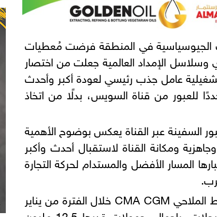
ات الجيوسياسية في المنطقة فرضت مُعطيات
 وسلاسل الإمداد العالمية جعلت من اختصار
شغيلية عامل جذب رئيسي لعودة أكبر وأحدث
ًا للعبور من قناة السويس، بدلًا من اتخاذ
ور السفينة عبر القناة يعكس بوضوح الأهمية
وجاهزية ومكانة القناة لاستقبال أحدث وأكبر
ارها المسار الأفضل والمستدام لحركة التجارة
رب.
وأوضح "ربيع"، أن رحلات الخط الملاحي CMA CGM خلال الفترة من يناير
إلى مايو 2026، بلغت 104 رحلات، بإجمالي حمولات قدرها 12.5 مليون