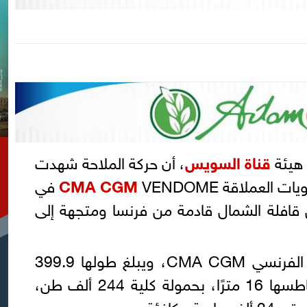
هيئة
قناة السويس
، أن حركة الملاحة شهدت
اويات العملاقة
CMA CGM
VENDOME في
ن قافلة الشمال قادمة من فرنسا ومتجهة إلى
وتتبع السفينة الخط الملاحي الفرنسي CMA CGM، ويبلغ طولها 399.9
مترًا، وعرضها 61.3 مترًا، وغاطسها 16 مترًا، بحمولة كلية 244 ألف طن،
مكافئة.