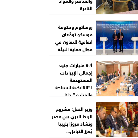
والعناصر والمواد
النادرة
روساتوم وحكومة
موسكو توقّعان
اتفاقية للتعاون في
مجال حماية البيئة
9.4 مليارات جنيه
إجمالي الإيرادات
المستهدفة
لـ”القابضة للسياحة
والفنادق” خلال
2026/2027
وزير النقل: مشروع
الربط البري بين مصر
وتشاد مرورًا بليبيا
يُعزز التبادل...