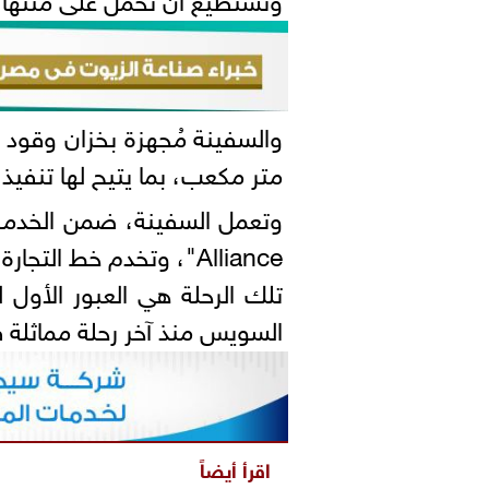
والسفينة مُجهزة بخزان وقود 
متر مكعب، بما يتيح لها تنفيذ
Alliance"، وتخدم خط ال
تلك الرحلة هي العبور الأول ل
السويس منذ آخر رحلة مماثلة في ينا
اقرأ أيضاً