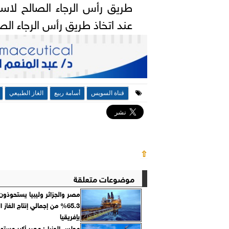
طريق رأس الرجاء الصالح لاس
عند اتخاذ طريق رأس الرجاء ال
قناة السويس
أسامة ربيع
الغاز الطبيعي
⇧
موضوعات متعلقة
مصر والجزائر وليبيا يستحوذون
65.3% من إجمالي إنتاج الغاز
بإفريقيا
مجلس الوزراء: مصر أكبر مستهل