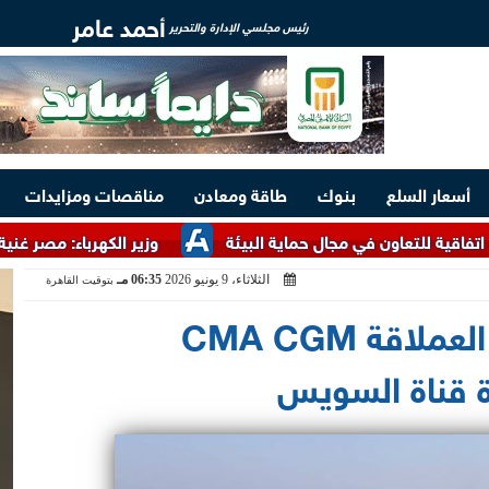
أحمد عامر
رئيس مجلسي الإدارة والتحرير
أسعار السلع
بنوك
طاقة ومعادن
مناقصات ومزايدات
ن في مجال حماية البيئة
وزير الكهرباء: مصر غنية بالخامات الأر
الثلاثاء، 9 يونيو 2026
06:35 مـ
بتوقيت القاهرة
عبور سفينة الحاويات العملاقة CMA CGM