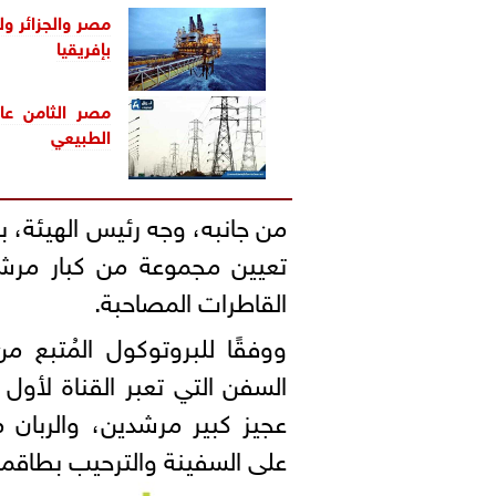
بإفريقيا
مصر الثامن عال
الطبيعي
من جانبه، وجه رئيس الهيئة، بات
تعيين مجموعة من كبار مرشد
القاطرات المصاحبة.
ووفقًا للبروتوكول المُتبع
السفن التي تعبر القناة لأول
عجيز كبير مرشدين، والربان
على السفينة والترحيب بطاقمها