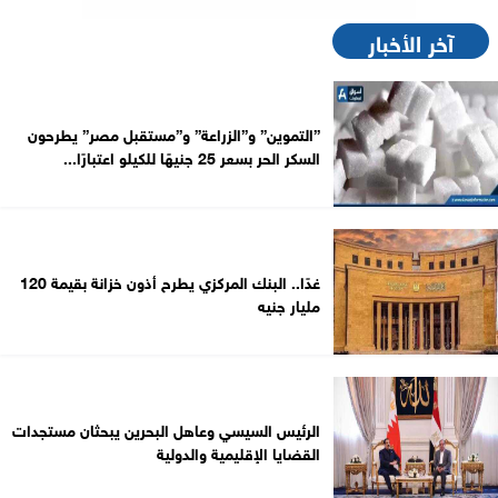
آخر الأخبار
”التموين” و”الزراعة” و”مستقبل مصر” يطرحون
السكر الحر بسعر 25 جنيهًا للكيلو اعتبارًا...
غدًا.. البنك المركزي يطرح أذون خزانة بقيمة 120
مليار جنيه
الرئيس السيسي وعاهل البحرين يبحثان مستجدات
القضايا الإقليمية والدولية