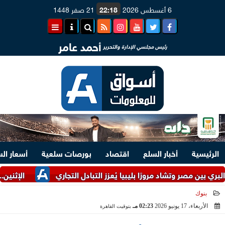
6 أغسطس 2026
22:18
21 صفر 1448
أحمد عامر
رئيس مجلسي الإدارة والتحرير
الرئيسية
أخبار السلع
اقتصاد
بورصات سلعية
أسعار ال
ر وتشاد مرورًا بليبيا يُعزز التبادل التجاري
الإثنين.. البنك المركزي
بنوك
الأربعاء، 17 يونيو 2026
02:23 مـ
بتوقيت القاهرة
2026-06-17 14:23:42