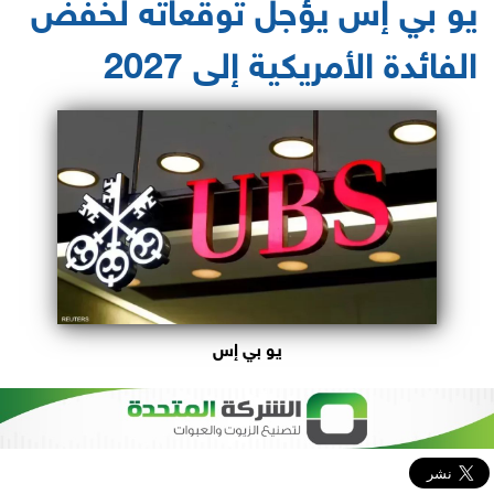
يو بي إس يؤجل توقعاته لخفض
الفائدة الأمريكية إلى 2027
يو بي إس