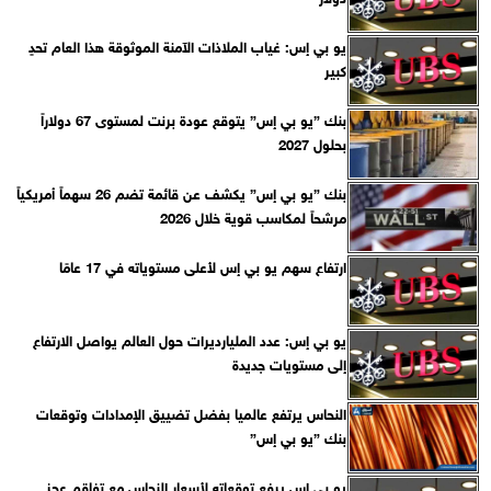
يو بي إس: غياب الملاذات الآمنة الموثوقة هذا العام تحدٍ
كبير
بنك ”يو بي إس” يتوقع عودة برنت لمستوى 67 دولاراً
بحلول 2027
بنك ”يو بي إس” يكشف عن قائمة تضم 26 سهماً أمريكياً
مرشحاً لمكاسب قوية خلال 2026
ارتفاع سهم يو بي إس لأعلى مستوياته في 17 عامًا
يو بي إس: عدد المليارديرات حول العالم يواصل الارتفاع
إلى مستويات جديدة
النحاس يرتفع عالميا بفضل تضييق الإمدادات وتوقعات
بنك ”يو بي إس”
يو بي إس يرفع توقعاته لأسعار النحاس مع تفاقم عجز