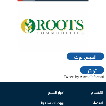
الفيس بوك
تويتر
Tweets by AswaqInformati1
الأقسام
أخبار السلع
اقتصاد
بورصات سلعية