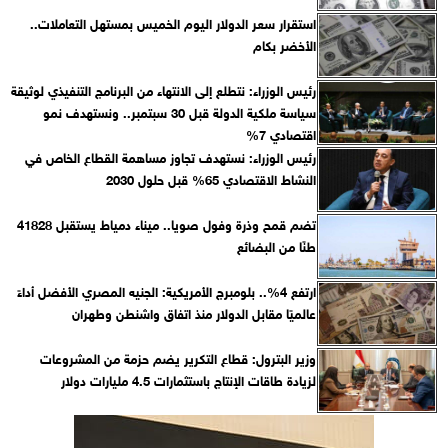
استقرار سعر الدولار اليوم الخميس بمستهل التعاملات..
الأخضر بكام
رئيس الوزراء: نتطلع إلى الانتهاء من البرنامج التنفيذي لوثيقة
سياسة ملكية الدولة قبل 30 سبتمبر.. ونستهدف نمو
اقتصادي 7%
رئيس الوزراء: نستهدف تجاوز مساهمة القطاع الخاص في
النشاط الاقتصادي 65% قبل حلول 2030
تضم قمح وذرة وفول صويا.. ميناء دمياط يستقبل 41828
طنًا من البضائع
ارتفع 4%.. بلومبرج الأمريكية: الجنيه المصري الأفضل أداءً
عالميًا مقابل الدولار منذ اتفاق واشنطن وطهران
وزير البترول: قطاع التكرير يضم حزمة من المشروعات
لزيادة طاقات الإنتاج باستثمارات 4.5 مليارات دولار