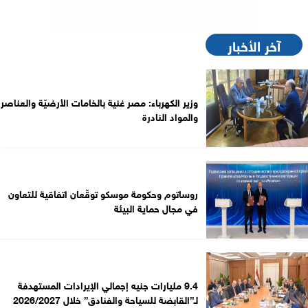
آخر الأخبار
وزير الكهرباء: مصر غنية بالخامات الأرضيّة والعناصر
والمواد النادرة
روساتوم وحكومة موسكو توقّعان اتفاقية للتعاون
في مجال حماية البيئة
9.4 مليارات جنيه إجمالي الإيرادات المستهدفة
لـ”القابضة للسياحة والفنادق” خلال 2026/2027