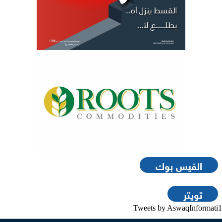
الفيس بوك
تويتر
Tweets by AswaqInformati1