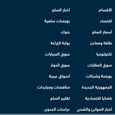
الأقسام
أخبار السلع
اقتصاد
بورصات سلعية
أسعار السلع
بنوك
طاقة ومعادن
بوابة الزراعة
تكنولوجيا
سوق السيارات
سوق العقارات
سوق الدواء
بورصة وشركات
أسواق عربية
الجمهورية الجديدة
مناقصات ومزايدات
قضايا اقتصادية
تقارير السلع
أخبار الموانئ والشحن
دراسات الجدوى