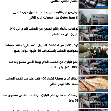
انحسار الطلب العالمي
تيناريس الإيطالية لأنابيب الصلب تقول حرب الشرق
الأوسط ستؤثر على مبيعات الربع الثاني
توقعات بارتفاع إنتاج الصين من الصلب الخام إلى 940
مليون طن هذا العام
يُوفر 60% من احتياجات السوق.. ”مدبولي” يفتتح مصنعًا
للمواسير الصلب باستثمارات 45 مليون دولار| صور
إنتاج اليابان من الصلب الخام يهبط لأدنى مستوياته منذ
1968 بفعل ركود البناء
الجزائر تبرم صفقة لشراء 400 ألف طن من القمح الصلب
بسعر 327 دولارًا للطن
توقعات بانخفاض إنتاج اليابان من الصلب لأدنى مستوى منذ
58 عاماً