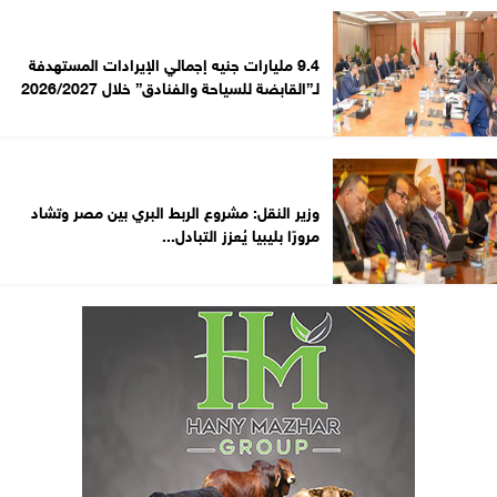
9.4 مليارات جنيه إجمالي الإيرادات المستهدفة
لـ”القابضة للسياحة والفنادق” خلال 2026/2027
وزير النقل: مشروع الربط البري بين مصر وتشاد
مرورًا بليبيا يُعزز التبادل...