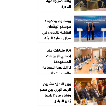
والعناصر والمواد
النادرة
روساتوم وحكومة
موسكو توقّعان
اتفاقية للتعاون في
مجال حماية البيئة
9.4 مليارات جنيه
إجمالي الإيرادات
المستهدفة
لـ”القابضة للسياحة
والفنادق” خلال
2026/2027
وزير النقل: مشروع
الربط البري بين مصر
وتشاد مرورًا بليبيا
يُعزز التبادل...