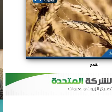
القمح