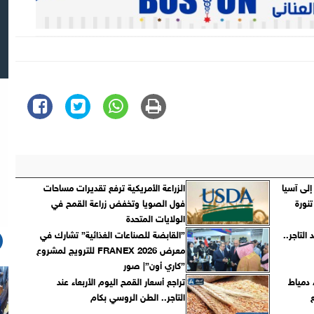
لى آسيا
الزراعة الأمريكية ترفع تقديرات مساحات
نورة
فول الصويا وتخفض زراعة القمح في
الولايات المتحدة
التاجر..
”القابضة للصناعات الغذائية” تشارك في
معرض FRANEX 2026 للترويج لمشروع
”كاري أون”| صور
 دمياط
تراجع أسعار القمح اليوم الأربعاء عند
التاجر.. الطن الروسي بكام