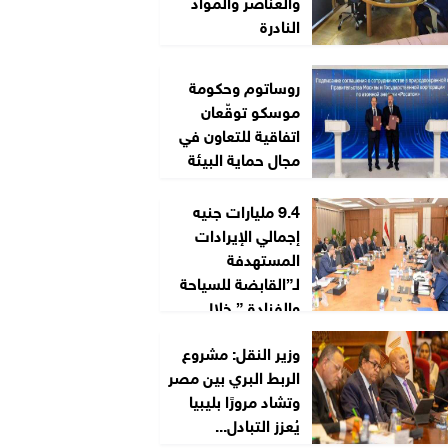
والعناصر والمواد
النادرة
روساتوم وحكومة
موسكو توقّعان
اتفاقية للتعاون في
مجال حماية البيئة
9.4 مليارات جنيه
إجمالي الإيرادات
المستهدفة
لـ”القابضة للسياحة
والفنادق” خلال
2026/2027
وزير النقل: مشروع
الربط البري بين مصر
وتشاد مرورًا بليبيا
يُعزز التبادل...