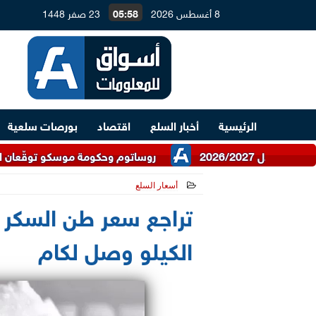
8 أغسطس 2026
05:58
23 صفر 1448
الرئيسية
أخبار السلع
اقتصاد
بورصات سلعية
روساتوم وحكومة موسكو توقّعان اتفاقية للتعاون
أسعار السلع
2026-07-02 13:13:06
تراجع سعر طن السكر ا
الكيلو وصل لكام