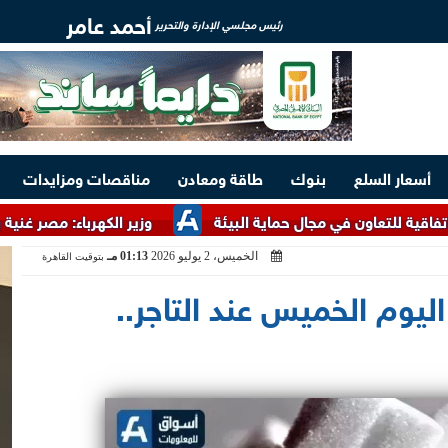
أحمد عامر
رئيس مجلسي الإدارة والتحرير
أسعار السلع
بنوك
طاقة ومعادن
مناقصات ومزايدات
 في مجال حماية البيئة
وزير الكهرباء: مصر غنية بالخامات الأرض
الخميس، 2 يوليو 2026
01:13 مـ
بتوقيت القاهرة
ليوم الخميس عند التاجر..