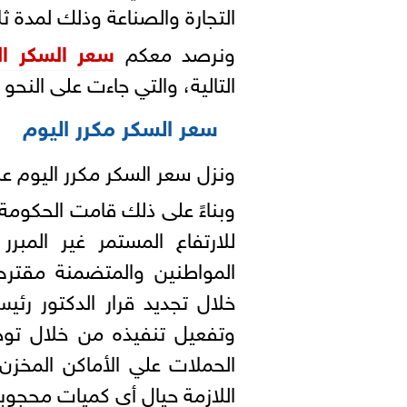
التجارة والصناعة وذلك لمدة ثل
ونرصد معكم
سعر السكر ال
التالية، والتي جاءت على النحو ا
سعر السكر مكرر اليوم
ونزل سعر السكر مكرر اليوم عند 22,500 جنيه للطن، خلال تعاملات ا
وبناءً على ذلك قامت الحكومة
للارتفاع المستمر غير المبر
المواطنين والمتضمنة مقترح
خلال تجديد قرار الدكتور رئي
وتفعيل تنفيذه من خلال توج
الحملات علي الأماكن المخزن ب
اللازمة حيال أي كميات محجوب