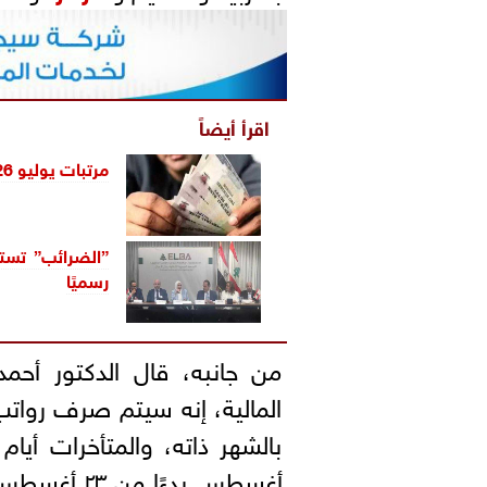
اقرأ أيضاً
مرتبات يوليو 2026.. موعد الصرف وزيادات الأجور الجديدة
”الضرائب” تستع
رسميًا
من جانبه، قال الدكتور أحم
المالية، إنه سيتم صرف روات