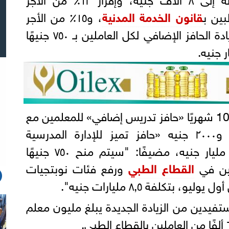
بين ب
قانون الخدمة المدنية
، و١٥٪ من الأجر
الأساسي لغير المخاطبين، وزيادة الحافز الإضافي لكل العاملين بـ ٧٥٠ جنيهًا
وذكر الوزير، أنه سيتم منح 1000 شهريًا «حافز تدريس إضافي» للمعلمين مع
، و٢٠٠٠ جنيه «حافز تميز للإدارة المدرسية
المتميزة» بتكلفة إجمالية ١٤ مليار جنيه، مضيفًا: "سيتم منح ٧٥٠ جنيهًا
لين في
القطاع الطبي
ورفع فئات نوبتجيات
يدين من الزيادة الجديدة يبلغ مليون معلم