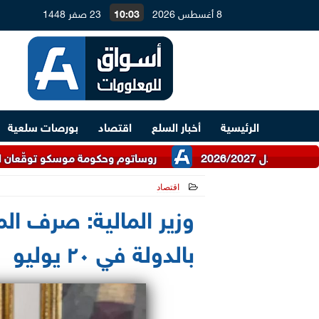
8 أغسطس 2026
10:03
23 صفر 1448
الرئيسية
أخبار السلع
اقتصاد
بورصات سلعية
روساتوم وحكومة موسكو توقّعان اتفاقية للتعاون
اقتصاد
2026-07-02 15:55:26
وزير المالية: صرف المر
بالدولة في ٢٠ يوليو