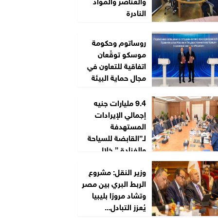
والعناصر والمواد
النادرة
روساتوم وحكومة
موسكو توقّعان
اتفاقية للتعاون في
مجال حماية البيئة
9.4 مليارات جنيه
إجمالي الإيرادات
المستهدفة
لـ”القابضة للسياحة
والفنادق” خلال
2026/2027
وزير النقل: مشروع
الربط البري بين مصر
وتشاد مرورًا بليبيا
يُعزز التبادل...