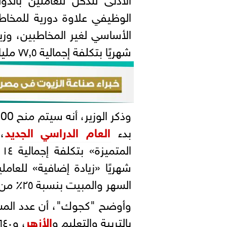
الوظيفي علاوة دورية للمخاط
شهريًا بتكلفة إجمالية ٧٧,٥ مليار جنيه.
بدء
العام الدراسي الجديد
شهريًا «زيادة إضافية» للعام
السهر والمبيت بنسبة ٢٥٪ من أول يوليو، بتكلفة ٨,٥ مليارات جنيه".
وأوضح "كجوك"، أن عدد المستف
بالتربية والتعليم و
الأزهر
، و٦٤٠ ألفًا من العاملين بالقطاع الطبي.