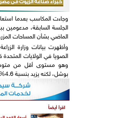
وجاءت المكاسب بعدما استعاد
الجلسة السابقة، مدعومين ببيان
الماضي بشأن المساحات المزروع
بوشل، لكنه يزيد بنسبة 4.6% مقارنة بالشهر نفسه من عام 2025.
اقرأ أيضاً
أسعار القمح اليو