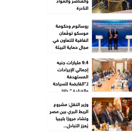
والعناصر والمواد
النادرة
روساتوم وحكومة
موسكو توقّعان
اتفاقية للتعاون في
مجال حماية البيئة
9.4 مليارات جنيه
إجمالي الإيرادات
المستهدفة
لـ”القابضة للسياحة
والفنادق” خلال
2026/2027
وزير النقل: مشروع
الربط البري بين مصر
وتشاد مرورًا بليبيا
يُعزز التبادل...