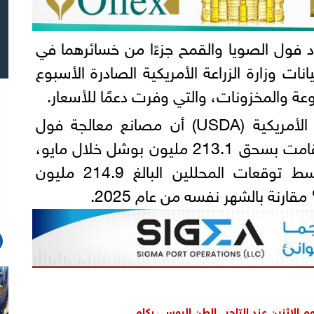
 فول الصويا والقمح جزءًا من خسائرهما في
ات وزارة الزراعة الأمريكية الصادرة الأسبوع
ة والمخزونات، والتي وفرت دعمًا للأسعار.
وأظهرت بيانات وزارة الزراعة الأمريكية (USDA) أن مصانع معالجة فول
الصويا في الولايات المتحدة قامت بسحق 213.1 مليون بوشل خلال مايو،
وهو مستوى أقل من متوسط توقعات المحللين البالغ 214.9 مليون
م الإثنين عند التاجر.. الطن الروسي بكام