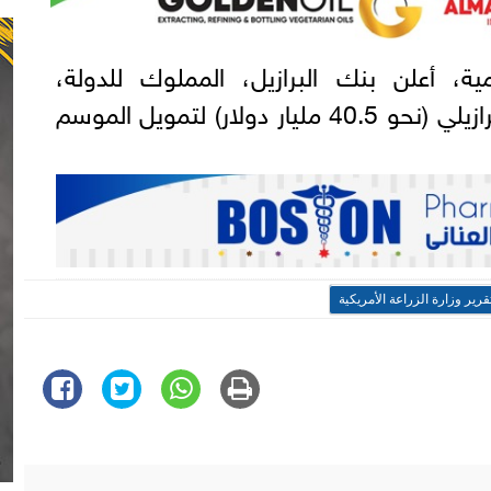
ة، أعلن بنك البرازيل، المملوك للدولة،
تخصيص 210 مليارات ريال برازيلي (نحو 40.5 مليار دولار) لتمويل الموسم
قرير وزارة الزراعة الأمريكية