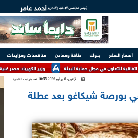
أحمد عامر
رئيس مجلسي الإدارة والتحرير
أسعار السلع
بنوك
طاقة ومعادن
مناقصات ومزايدات
ون في مجال حماية البيئة
وزير الكهرباء: مصر غنية بالخامات الأ
الإثنين، 6 يوليو 2026
10:55 صـ
بتوقيت القاهرة
في بورصة شيكاغو بعد عطلة