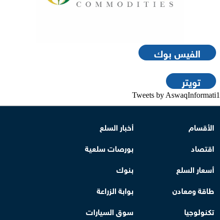
الفيس بوك
تويتر
Tweets by AswaqInformati1
الأقسام
أخبار السلع
اقتصاد
بورصات سلعية
أسعار السلع
بنوك
طاقة ومعادن
بوابة الزراعة
تكنولوجيا
سوق السيارات