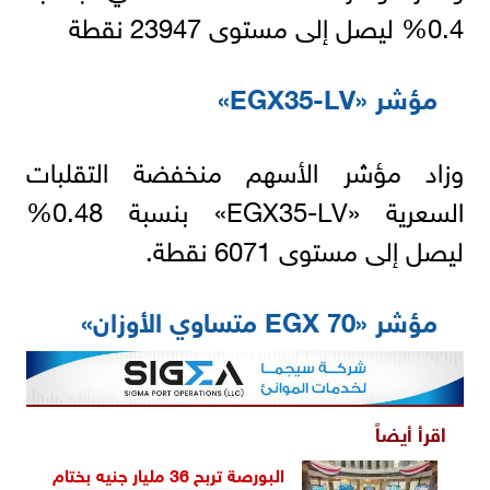
0.4% ليصل إلى مستوى 23947 نقطة
مؤشر «EGX35-LV»
وزاد مؤشر الأسهم منخفضة التقلبات
السعرية «EGX35-LV» بنسبة 0.48%
ليصل إلى مستوى 6071 نقطة.
مؤشر «EGX 70 متساوي الأوزان»
اقرأ أيضاً
البورصة تربح 36 مليار جنيه بختام