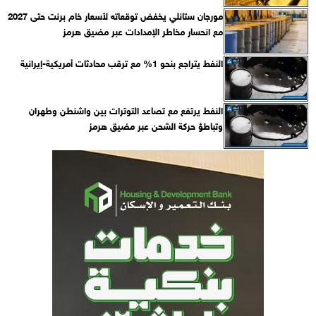
مورجان ستانلي يخفض توقعاته لأسعار خام برنت حتى 2027
مع انحسار مخاطر الإمدادات عبر مضيق هرمز
النفط يتراجع بنحو 1% مع ترقب محادثات أمريكية-إيرانية
النفط يرتفع مع تصاعد التوترات بين واشنطن وطهران
وتباطؤ حركة الشحن عبر مضيق هرمز