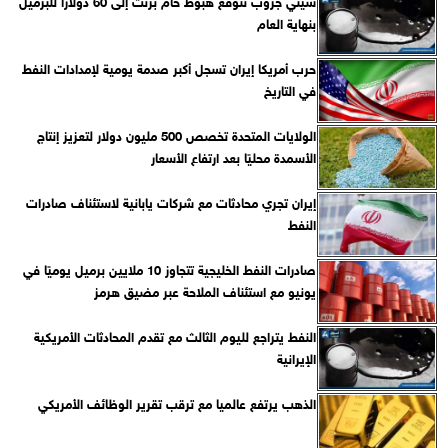
سيتي جروب تتوقع هبوط خام برنت إلى 60 دولارًا للبرميل
بنهاية العام
حرب أمريكا إيران تسجل أكبر صدمة يومية لإمدادات النفط
في التاريخ
الولايات المتحدة تخصص 500 مليون دولار لتعزيز إنتاج
الأسمدة محليًا بعد ارتفاع الأسعار
إيران تجري محادثات مع شركات يابانية لاستئناف صادرات
النفط
صادرات النفط الخليجية تتجاوز 10 ملايين برميل يوميًا في
يونيو مع استئناف الملاحة عبر مضيق هرمز
النفط يتراجع لليوم الثالث مع تقدم المحادثات الأمريكية
الإيرانية
الذهب يرتفع عالميا مع ترقب تقرير الوظائف الأمريكي