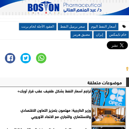
أسعار النفط اليوم
سعر برميل النفط
العقود الآجلة لخام برنت
خام نايمكس
إيران
مضيق هرمز
⇧
موضوعات متعلقة
تراجع أسعار النفط بشكل طفيف عقب قرار أوبك+
وزير الخارجية: مهتمون بتعزيز التعاون الاقتصادي
والاستثماري والتجاري مع الاتحاد الأوروبي