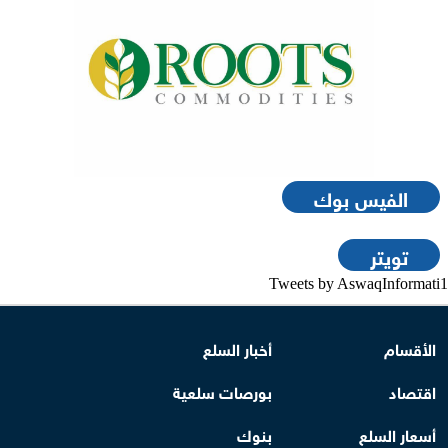
الفيس بوك
تويتر
Tweets by AswaqInformati1
الأقسام
أخبار السلع
اقتصاد
بورصات سلعية
أسعار السلع
بنوك