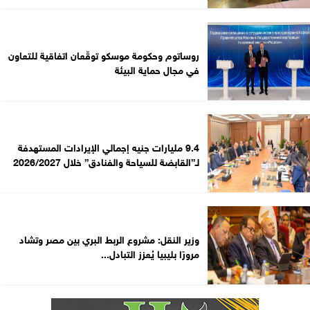
روساتوم وحكومة موسكو توقّعان اتفاقية للتعاون
في مجال حماية البيئة
9.4 مليارات جنيه إجمالي الإيرادات المستهدفة
لـ”القابضة للسياحة والفنادق” خلال 2026/2027
وزير النقل: مشروع الربط البري بين مصر وتشاد
مرورًا بليبيا يُعزز التبادل...