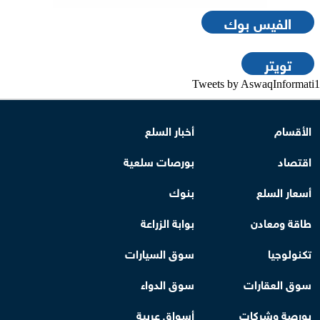
الفيس بوك
تويتر
Tweets by AswaqInformati1
الأقسام
أخبار السلع
اقتصاد
بورصات سلعية
أسعار السلع
بنوك
طاقة ومعادن
بوابة الزراعة
تكنولوجيا
سوق السيارات
سوق العقارات
سوق الدواء
بورصة وشركات
أسواق عربية