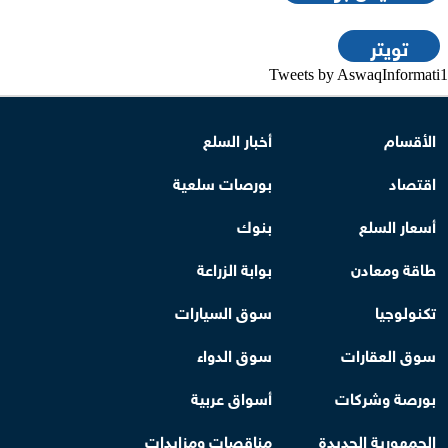
تويتر
Tweets by AswaqInformati1
الأقسام
أخبار السلع
اقتصاد
بورصات سلعية
أسعار السلع
بنوك
طاقة ومعادن
بوابة الزراعة
تكنولوجيا
سوق السيارات
سوق العقارات
سوق الدواء
بورصة وشركات
أسواق عربية
الجمهورية الجديدة
مناقصات ومزايدات