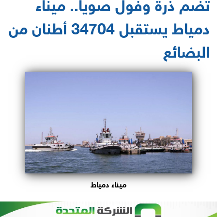
تضم ذرة وفول صويا.. ميناء
دمياط يستقبل 34704 أطنان من
البضائع
ميناء دمياط