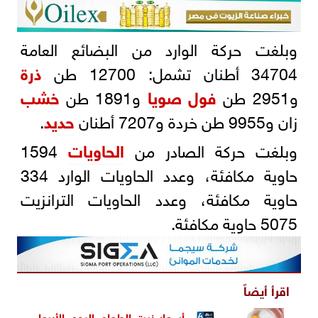
وبلغت حركة الوارد من البضائع العامة
34704 أطنان تشمل: 12700 طن
ذرة
و2951 طن
فول صويا
و1891 طن
خشب
زان و9955 طن خردة و7207 أطنان
حديد
.
وبلغت حركة الصادر من
الحاويات
1594
حاوية مكافئة، وعدد الحاويات الوارد 334
حاوية مكافئة، وعدد الحاويات الترانزيت
5075 حاوية مكافئة.
اقرأ أيضاً
أسعار زيت الطعام اليوم الأربعاء