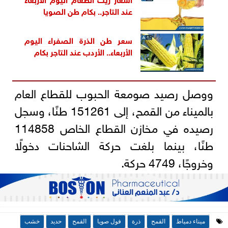
عند التاجر.. بكام طن الصويا
سعر طن الذرة الصفراء اليوم
الأربعاء.. الأردب عند التاجر بكام
ووصل رصيد صومعة الحبوب للقطاع العام
بالميناء من القمح، إلى 151261 طنًا، وسجل
رصيده في مخازن القطاع الخاص 114858
طنًا، بينما بلغت حركة الشاحنات دخولًا
وخروجًا، 4749 حركة.
ميناء دمياط
القمح
ذرة
فول صويا
القمح
حديد
خشب