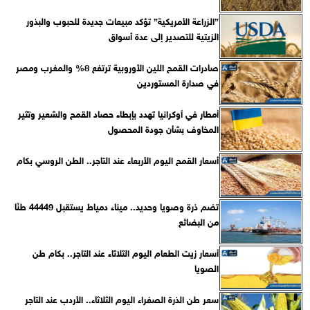
”الزراعة الأمريكية” تؤكد مبيعات جديدة للحبوب والبذور
الزيتية للتصدير إلى عدة أسواق
صادرات القمح اللين الأوروبية ترتفع 8% والمغرب ومصر
في صدارة المستوردين
أمطار في أوكرانيا تهدد بإبطاء حصاد القمح والشعير وتثير
المخاوف بشأن جودة المحصول
أسعار القمح اليوم الأربعاء عند التاجر.. الطن الروسي بكام
تضم ذرة وصويا وحديد.. ميناء دمياط يستقبل 44449 طنًا
من البضائع
أسعار زيت الطعام اليوم الثلاثاء عند التاجر.. بكام طن
الصويا
سعر طن الذرة الصفراء اليوم الثلاثاء.. الأردب عند التاجر