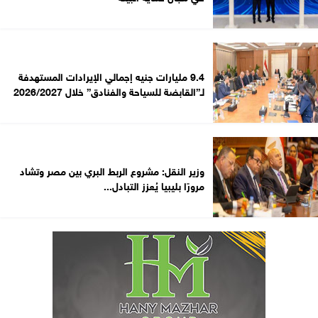
9.4 مليارات جنيه إجمالي الإيرادات المستهدفة
لـ”القابضة للسياحة والفنادق” خلال 2026/2027
وزير النقل: مشروع الربط البري بين مصر وتشاد
مرورًا بليبيا يُعزز التبادل...