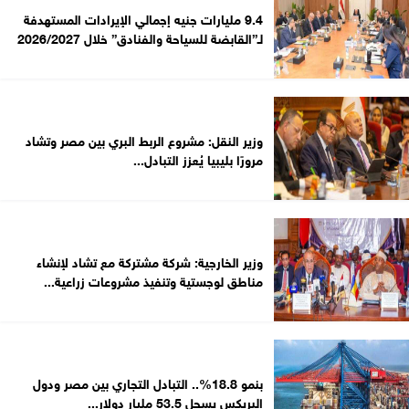
9.4 مليارات جنيه إجمالي الإيرادات المستهدفة
لـ”القابضة للسياحة والفنادق” خلال 2026/2027
وزير النقل: مشروع الربط البري بين مصر وتشاد
مرورًا بليبيا يُعزز التبادل...
وزير الخارجية: شركة مشتركة مع تشاد لإنشاء
مناطق لوجستية وتنفيذ مشروعات زراعية...
بنمو 18.8%.. التبادل التجاري بين مصر ودول
البريكس يسجل 53.5 مليار دولار...