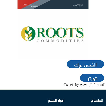
الفيس بوك
تويتر
Tweets by AswaqInformati1
الأقسام
أخبار السلع