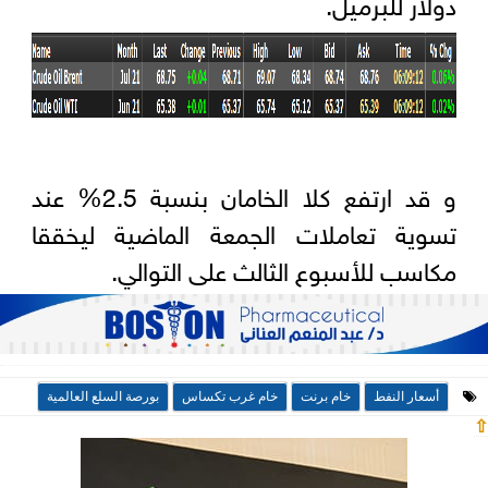
دولار للبرميل.
و قد ارتفع كلا الخامان بنسبة 2.5% عند
تسوية تعاملات الجمعة الماضية ليخققا
مكاسب للأسبوع الثالث على التوالي.
أسعار النفط
خام برنت
خام غرب تكساس
بورصة السلع العالمية
⇧