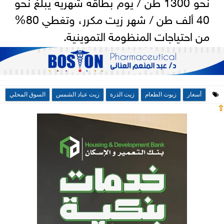
نحو 1300 طن / يوم بطاقة شهرية يبلغ نحو
40 ألف طن / شهر زيت مكرر، وتغطي 80%
من احتياجات المنظومة التموينية.
أسعار
زيوت الطعام
زيت الذرة
زيت عباد الشمس
السوق المحلي
⇧