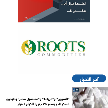
آخر الأخبار
”التموين” و”الزراعة” و”مستقبل مصر” يطرحون
السكر الحر بسعر 25 جنيهًا للكيلو اعتبارًا...