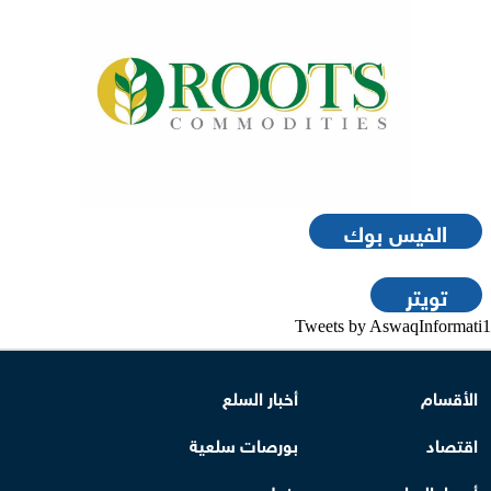
الفيس بوك
تويتر
Tweets by AswaqInformati1
الأقسام
أخبار السلع
اقتصاد
بورصات سلعية
أسعار السلع
بنوك