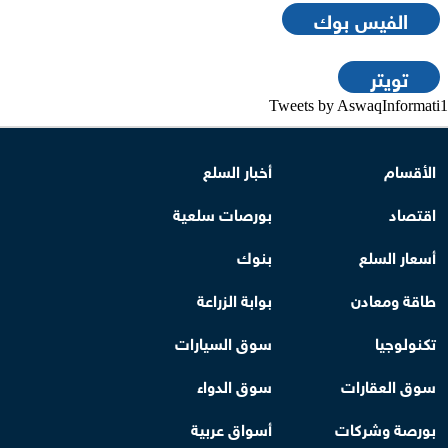
الفيس بوك
تويتر
Tweets by AswaqInformati1
الأقسام
أخبار السلع
اقتصاد
بورصات سلعية
أسعار السلع
بنوك
طاقة ومعادن
بوابة الزراعة
تكنولوجيا
سوق السيارات
سوق العقارات
سوق الدواء
بورصة وشركات
أسواق عربية