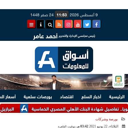
9 أغسطس 2026
11:53
24 صفر 1448
أحمد عامر
رئيس مجلسي الإدارة والتحرير
الرئيسية
أخبار السلع
اقتصاد
بورصات سلعية
أسعار ال
البرازيل تتوقع إنتادج 1.17 مليون طن من الفول السو
بورصة وشركات
الثلاثاء، 22 يونيو 2021
03:42 مـ
بتوقيت القاهرة