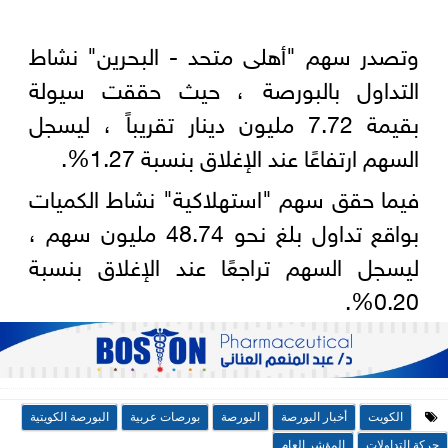
وتصدر سهم "أهلى متحد - البحرين" نشاط
التداول بالبورصة ، حيث حققت سيولة
بقيمة 7.72 مليون دينار تقريباً ، ليسجل
السهم ارتفاعًا عند الإغلاق بنسبة 1.27%.
فيما حقق سهم "استهلاكية" نشاط الكميات
بواقع تداول بلغ نحو 48.74 مليون سهم ،
ليسجل السهم تراجعًا عند الإغلاق بنسبة
0.20%.
الكويت
أخبار البورصة
البورصة
بورصات عربية
البورصة الكويتية
حركة التداولات
المؤشر العام