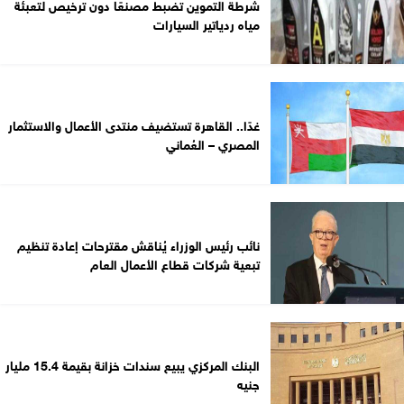
شرطة التموين تضبط مصنعًا دون ترخيص لتعبئة
مياه ردياتير السيارات
غدًا.. القاهرة تستضيف منتدى الأعمال والاستثمار
المصري – العُماني
نائب رئيس الوزراء يُناقش مقترحات إعادة تنظيم
تبعية شركات قطاع الأعمال العام
البنك المركزي يبيع سندات خزانة بقيمة 15.4 مليار
جنيه