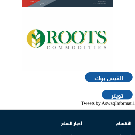
الفيس بوك
تويتر
Tweets by AswaqInformati1
الأقسام
أخبار السلع