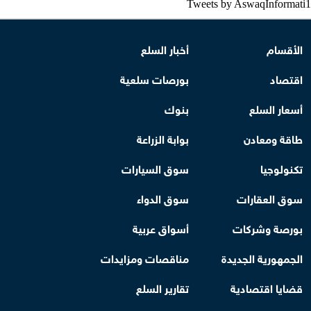
Tweets by AswaqInformati1
الأقسام
أخبار السلع
اقتصاد
بورصات سلعية
أسعار السلع
بنوك
طاقة ومعادن
بوابة الزراعة
تكنولوجيا
سوق السيارات
سوق العقارات
سوق الدواء
بورصة وشركات
أسواق عربية
الجمهورية الجديدة
مناقصات ومزايدات
قضايا اقتصادية
تقارير السلع