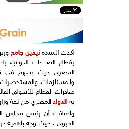
أكدت السيدة
نيفين جامع
وزير
بقطاع الصناعات الدوائية باع
المصرى حيث يسهم فى تلبي
والمستلزمات والمستحضرات ال
صادرات القطاع للأسواق العال
به
الدواء
المصري من ثقة وراوج
وأضافت أن رئيس مجلس الوزرا
الحيوى ، حيث وجه بأهمية درا