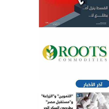
آخر الأخبار
”التموين” و”الزراعة”
و”مستقبل مصر”
يطرحون السكر الحر