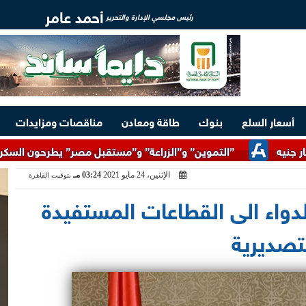
أحمد عامر
رئيس مجلسي الإدارة والتحرير
أسعار السلع
بنوك
طاقة ومعادن
مناقصات ومزايدات
”التموين” و”الزراعة” و”مستقبل مصر” يطرحون السكر الحر بسعر 25 جنيهًا للكيلو اعتبارًا من الغد
الإثنين، 24 مايو 2021
03:24 مـ
بتوقيت القاهرة
واء الى القطاعات المستفيدة
تصديرية