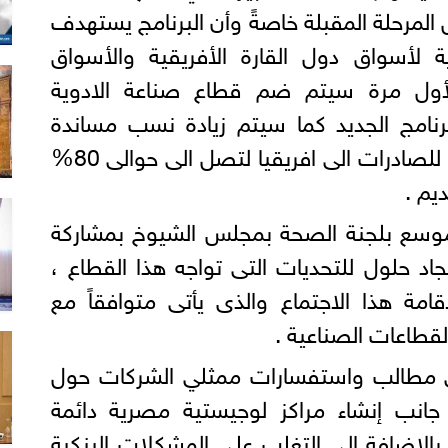
 المرحلة المقبلة خاصةً وأن البرنامج يستهدف
ة لأسواق دول القارة الأفريقية والأسواق
لأول مرة سيتم ضم قطاع صناعة الادوية
رنامج الجديد كما سيتم زيادة نسب مساندة
الشحن البري والبحري والجوي للصادرات الى افريقيا لتصل الى حوالى 80%
وسع بلجنة الصحة بمجلس الشيوخ بمشاركة
جاد حلول للتحديات التى تواجه هذا القطاع ،
امة هذا الاجتماع والذى يأتى متوافقاً مع
القطاعات الصناعية .
ي مطالب واستفسارات ممثلي الشركات حول
ى جانب إنشاء مراكز لوجيستية مصرية دائمة
 بالإضافة إلى التغلب على المشكلات البنكية