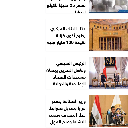
بسعر 25 جنيهًا للكيلو
اعتبارًا...
غدًا.. البنك المركزي
يطرح أذون خزانة
بقيمة 120 مليار جنيه
الرئيس السيسي
وعاهل البحرين يبحثان
مستجدات القضايا
الإقليمية والدولية
وزير الصناعة يُصدر
قرارًا بتعديل ضوابط
حظر التصرف وتغيير
النشاط ومنح المهل...