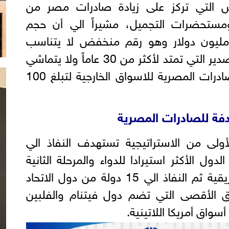
س التي تركز على زيادة صادرات مصر من
ومستحضرات التجميل، مشيراً الي أن حجم
درات المجلس تبلغ 250 مليون دولار وهو رقم منخفض لا يتناسب
وتاريخ وخبرة المجلس في التصدير التي تمتد لأكثر من 30 عاماً ولا يتماشي
مع خطة الدولة للنهوض بالصادرات المصرية للاسواق الخارجية لتبلغ 100
فة للصادرات المصرية
ولى من الاستراتيجية تستهدف النفاذ الي
 من الدول الأكثر استيرادا للدواء والمرحلة الثانية
النفاذ الي بقية الأسواق الأفريقية ثم النفاذ الي 15 دولة من دول الاتحاد
ق الأقصى التي تضم دول فيتنام والفلبين
سواق أمريكا اللاتينية.