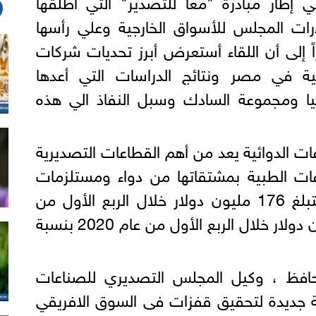
ي إطار مبادرة "معاً للتصدير" التي أطلقها
رات المجلس للأسواق الخارجية وعلي رأسها
اً إلى أن اللقاء أستعرض أبرز تحديات شركات
ية في مصر ونتائج الدراسات التي أعدها
ا ومجموعة السادك وسبل النفاذ الي هذه
 الدوائية يعد من أهم القطاعات التصديرية
ت الطبية بمشتقاتها من دواء ومستلزمات
طبية ومستحضرات تجميل لتبلغ 176 مليون دولار خلال الربع الأول من
العام الجاري مقابل 118 مليون دولار خلال الربع الأول من عام 2020 بنسبة
حافظ ، وكيل المجلس التصديري للصناعات
ة جديدة لتحقيق قفزات فى السوق الافريقي