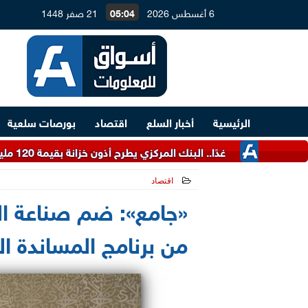
6 أغسطس 2026
05:04
21 صفر 1448
الرئيسية
أخبار السلع
اقتصاد
بورصات سلعية
غدًا.. البنك المركزي يطرح أذون خزانة بقيمة 120 مليار جنيه
اقتصاد
2021-05-24 15:24:18
«جامع»: ضم صناعة الد
من برنامج المساندة ال