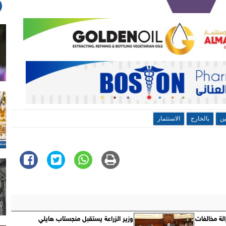
ين
بالخارج
الاستثمار
اريا ً بإزالة مخالفات
وزير الزراعة يستقبل منجستاب هايلي