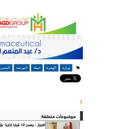
وزارة
الهجرة
حملة
البورصة
المصري
⇧
موضوعات متعلقة
الجزار : يصدر 12 قرارا إد