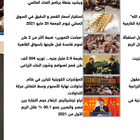
ويشيد بخطة برنامج الغذاء العالمي
 الله”
استقرار أسعار القمح و الدقيق في السوق
ة الخارجية
المحلي ليوم الجمعة 28 مايو 2021‏
تجارة» ترصد أعلى 5 دول استقبالًا
«مباحث التموين» ضبط أكثر من 2 طن
ل الربع
لحوم فاسدة قبل طرحها بأسواق القاهرة
لزيت
بقيمة 2.4 مليار جنيه... توريد 504 ألف
طن قمح لصوامع وشون البنك الزراعى
 حقول
المؤشرات الكويتية تتباين في ختام
زراعية
تداولات نهاية الأسبوع وسط انتعاش حركة
التداولات
نية فى
لياو ليتشيالينج :ارتفاع حجم التجارة بين
مصر والصين بنحو 30.1 % خلال الربع
الأول من 2021