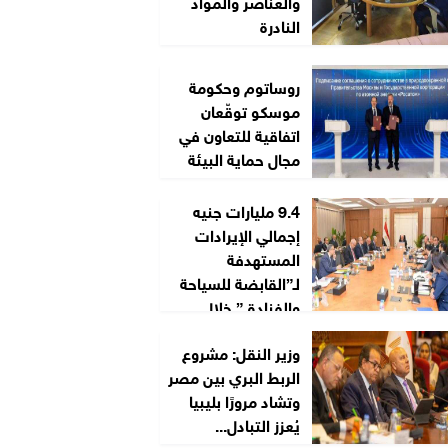
والعناصر والمواد
النادرة
روساتوم وحكومة
موسكو توقّعان
اتفاقية للتعاون في
مجال حماية البيئة
9.4 مليارات جنيه
إجمالي الإيرادات
المستهدفة
لـ”القابضة للسياحة
والفنادق” خلال
2026/2027
وزير النقل: مشروع
الربط البري بين مصر
وتشاد مرورًا بليبيا
يُعزز التبادل...