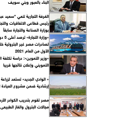
البناء بالعبور وبني سويف
الغرفة التجارية تنعي ”سعيد عبد
رئيس قطاعى الاتفاقيات والتجار
بوزارة الصناعة والتجارة سابقاً
«وزارة ال
لصادرات مصر غير البترولية خلا
الأول من العام 2021
«وزير التموين»: دراسة تكلفة ا
التمويني وإعلان نتائجها قريبا
« الوادي الجديد» تستعد لزراعة
إرشادية ضمن مشروع العيادة ال
مصر تقوم بتدريب الكوادر الأرد
مجالات البترول والغاز الطبيعى