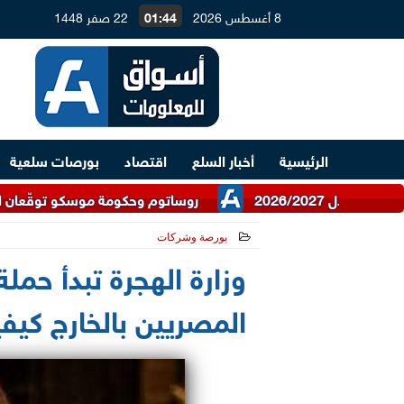
8 أغسطس 2026
01:44
22 صفر 1448
الرئيسية
أخبار السلع
اقتصاد
بورصات سلعية
روساتوم وحكومة موسكو توقّعان اتفاقية للتعاون
بورصة وشركات
2021-05-29 11:55:12
وزارة الهجرة تبدأ حمل
المصريين بالخارج كيفي