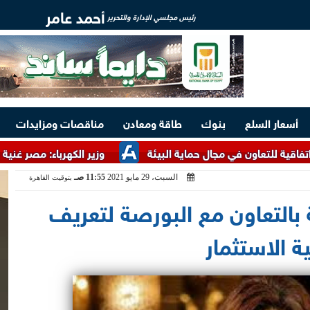
أحمد عامر
رئيس مجلسي الإدارة والتحرير
أسعار السلع
بنوك
طاقة ومعادن
مناقصات ومزايدات
 في مجال حماية البيئة
وزير الكهرباء: مصر غنية بالخامات الأرض
السبت، 29 مايو 2021
11:55 صـ
بتوقيت القاهرة
ة بالتعاون مع البورصة لتعريف
ة الاستثمار