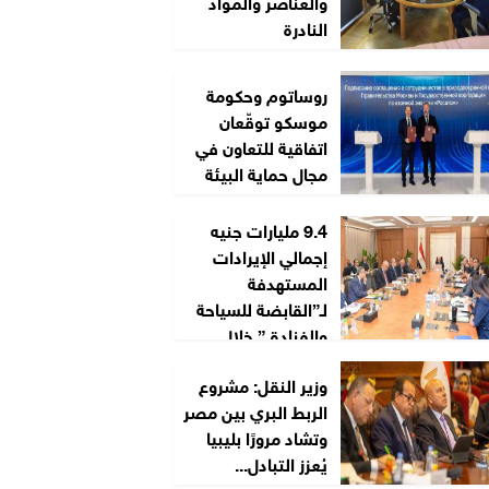
والعناصر والمواد
النادرة
روساتوم وحكومة
موسكو توقّعان
اتفاقية للتعاون في
مجال حماية البيئة
9.4 مليارات جنيه
إجمالي الإيرادات
المستهدفة
لـ”القابضة للسياحة
والفنادق” خلال
2026/2027
وزير النقل: مشروع
الربط البري بين مصر
وتشاد مرورًا بليبيا
يُعزز التبادل...