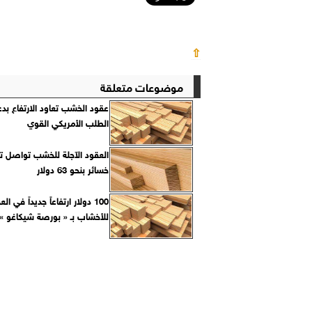
⇧
موضوعات متعلقة
عقود الخشب تعاود الارتفاع بد
الطلب الأمريكي القوي
العقود الآجلة للخشب تواصل ت
خسائر بنحو 63 دولار
100 دولار ارتفاعاً جديداً في ال
للأخشاب بـ « بورصة شيكاغو »