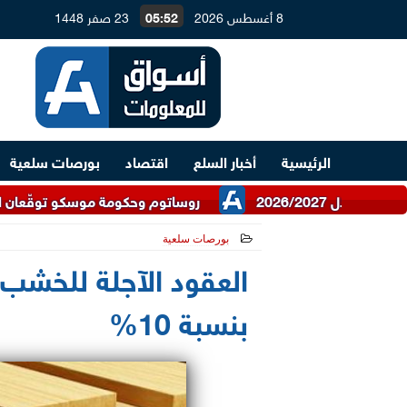
8 أغسطس 2026
05:52
23 صفر 1448
الرئيسية
أخبار السلع
اقتصاد
بورصات سلعية
روساتوم وحكومة موسكو توقّعان اتفاقية للتعاو
بورصات سلعية
2021-05-31 17:39:01
العقود الآجلة للخشب
بنسبة 10%