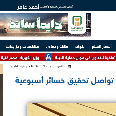
أحمد عامر
رئيس مجلسي الإدارة والتحرير
أسعار السلع
بنوك
طاقة ومعادن
مناقصات ومزايدات
ن في مجال حماية البيئة
وزير الكهرباء: مصر غنية بالخامات الأر
الإثنين، 31 مايو 2021
05:39 مـ
بتوقيت القاهرة
 تواصل تحقيق خسائر أسبوعية