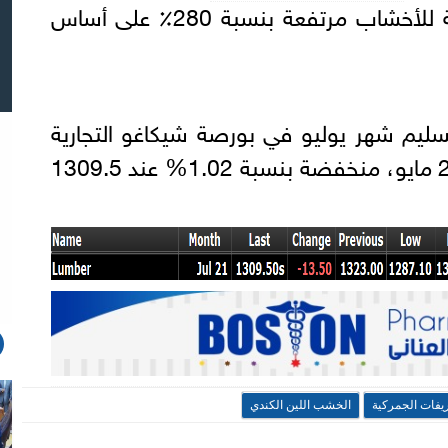
برغم ذلك ظلت العقود الآجلة للأخشاب مرتفعة بنسبة 280٪ على أساس
ليم شهر يوليو في بورصة شيكاغو التجارية
عند تسوية تداولات الجمعة 28 مايو، منخفضة بنسبة 1.02% عند 1309.5
ريفات الجمركية
الخشب اللين الكندي