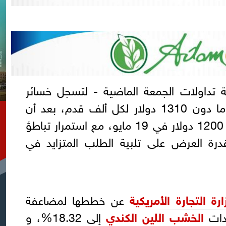
ة تداولات الجمعة الماضية - لتسجل خسائر
أسبوعية بنحو 10%- ، إلى ما دون 1310 دولار لكل ألف قدم، بعد أن
سجلت أدنى مستوى لها عند 1200 دولار في 19 مايو، مع استمرار تباطؤ
قدرة العرض على تلبية الطلب المتزايد في
ارة التجارة الأمريكية
عن خططها لمضاعفة
دات
الخشب اللين الكندي
إلى 18.32%، و