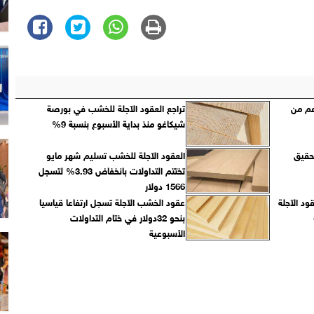
عم من
تراجع العقود الآجلة للخشب في بورصة
شيكاغو منذ بداية الأسبوع بنسبة 9%
حقيق
العقود الآجلة للخشب تسليم شهر مايو
تختتم التداولات بانخفاض 3.93% لتسجل
1566 دولار
عقود الآجلة
عقود الخشب الآجلة تسجل ارتفاعا قياسيا
بنحو 32دولار في ختام التداولات
الأسبوعية