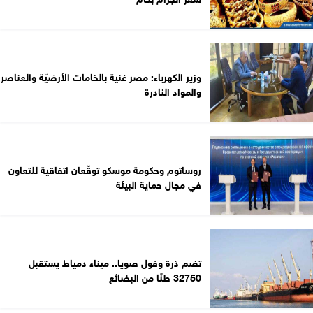
وزير الكهرباء: مصر غنية بالخامات الأرضيّة والعناصر
والمواد النادرة
روساتوم وحكومة موسكو توقّعان اتفاقية للتعاون
في مجال حماية البيئة
تضم ذرة وفول صويا.. ميناء دمياط يستقبل
32750 طنًا من البضائع