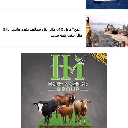
”الري” تزيل 518 حالة بناء مخالف بفرع رشيد، و37
حالة متعارضة مع...