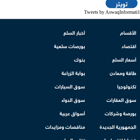
تويتر
Tweets by AswaqInformati1
الأقسام
أخبار السلع
اقتصاد
بورصات سلعية
أسعار السلع
بنوك
طاقة ومعادن
بوابة الزراعة
تكنولوجيا
سوق السيارات
سوق العقارات
سوق الدواء
بورصة وشركات
أسواق عربية
الجمهورية الجديدة
مناقصات ومزايدات
قضايا اقتصادية
تقارير السلع