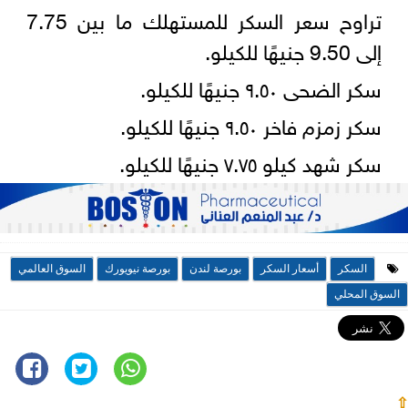
تراوح سعر السكر للمستهلك ما بين 7.75
إلى 9.50 جنيهًا للكيلو.
سكر الضحى ٩.٥٠ جنيهًا للكيلو.
سكر زمزم فاخر ٩.٥٠ جنيهًا للكيلو.
سكر شهد كيلو ٧.٧٥ جنيهًا للكيلو.
السكر
أسعار السكر
بورصة لندن
بورصة نيويورك
السوق العالمي
السوق المحلي
⇧