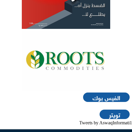
الفيس بوك
تويتر
Tweets by AswaqInformati1