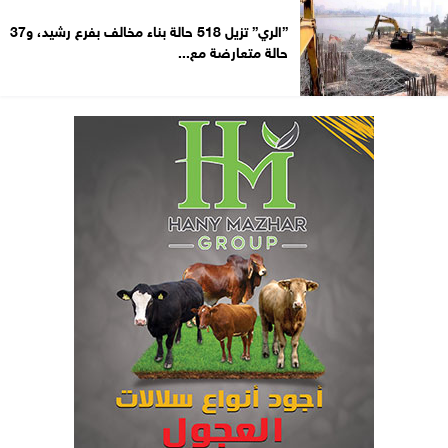
”الري” تزيل 518 حالة بناء مخالف بفرع رشيد، و37
حالة متعارضة مع...