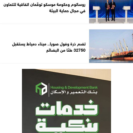
روساتوم وحكومة موسكو توقّعان اتفاقية للتعاون
في مجال حماية البيئة
تضم ذرة وفول صويا.. ميناء دمياط يستقبل
32750 طنًا من البضائع