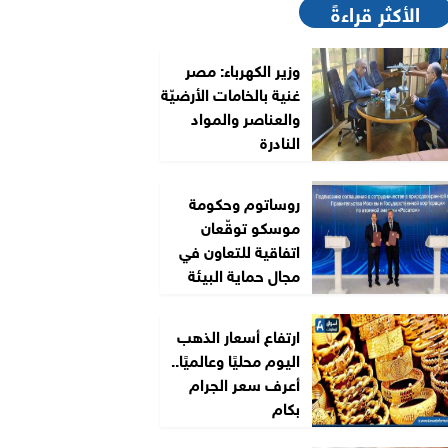
الأكثر قراءةً
وزير الكهرباء: مصر
غنية بالخامات الأرضيّة
والعناصر والمواد
النادرة
روساتوم وحكومة
موسكو توقّعان
اتفاقية للتعاون في
مجال حماية البيئة
ارتفاع أسعار الذهب
اليوم محليًا وعالميًا..
أعرف سعر الجرام
بكام