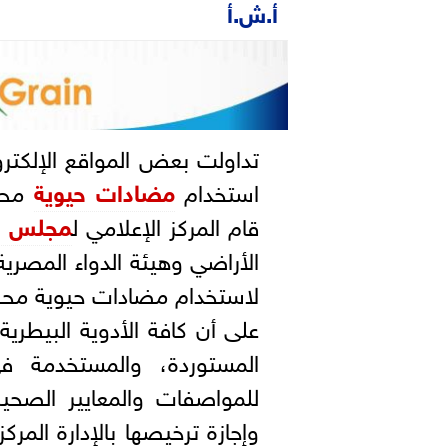
أ.ش.أ
تداولت بعض المواقع الإلكترو
استخدام
مضادات حيوية
محظو
قام المركز الإعلامي ل
مجلس ال
الأراضي وهيئة الدواء المصرية،
لاستخدام مضادات حيوية محظور
على أن كافة الأدوية البيطرية
المستوردة، والمستخدمة ف
للمواصفات والمعايير الصحية 
وإجازة ترخيصها بالإدارة المر