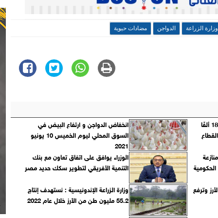
وزارة الزراعة
الدواجن
مضادات حيوية
قطاع الأمن الاقتصادي يضبط 18 ألفًا
انخفاض الدواجن و ارتفاع البيض في
القطاع
السوق المحلي ليوم الخميس 10 يونيو
2021
 الوزراء يعتمد تسوية 20 منازعة
الوزراء يوافق على اتفاق تعاون مع بنك
 الحكومية
التنمية الأفريقي لتطوير سكك حديد مصر
أرز وترفع
وزارة الزراعة الإندونيسية : نستهدف إنتاج
55.2 مليون طن من الأرز خلال عام 2022