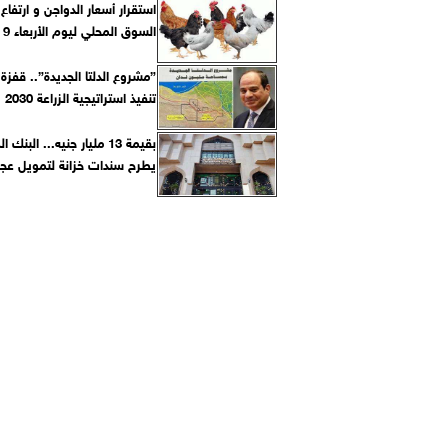
استقرار أسعار الدواجن و ارتفا
السوق المحلي ليوم الأربعاء 9 يونيو 2021
”مشروع الدلتا الجديدة”.. قفزة
تنفيذ استراتيجية الزراعة 2030
بقيمة 13 مليار جنيه... البنك
يطرح سندات خزانة لتمويل عجز 