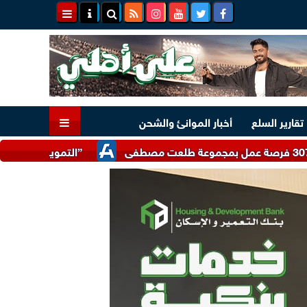
تقارير السلع
أخبار الموانئ والشحن
”التموين” تتلقى 17 ألف شكوى واستفسار تتعلق بضبط الأسواق وتوفير السلع خلال يوليو