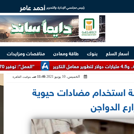
أحمد عامر
رئيس مجلسي الإدارة والتحرير
أسعار السلع
بنوك
طاقة ومعادن
مناقصات ومزايدات
”العمل”: توفير 3070 فرصة عمل بمجموعة طلعت مصطفى
الخميس، 10 يونيو 2021
11:46 صـ
بتوقيت القاهرة
ة استخدام مضادات حيوية
رع الدواجن