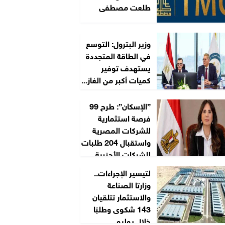
طلعت مصطفى
وزير البترول: التوسع
في الطاقة المتجددة
يستهدف توفير
كميات أكبر من الغاز...
”الإسكان”: طرح 99
فرصة استثمارية
للشركات المصرية
واستقبال 204 طلبات
للشركات الأجنبية...
لتيسير الإجراءات..
وزارتا الصناعة
والاستثمار تتلقيان
143 شكوى وطلبًا
خلال يوليو