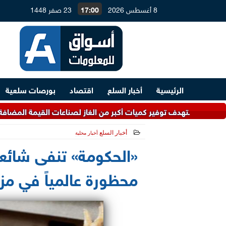
8 أغسطس 2026
17:00
23 صفر 1448
الرئيسية
أخبار السلع
اقتصاد
بورصات سلعية
بر من الغاز لصناعات القيمة المضافة.. و4.5 مليارات دولار لتطوير معامل التكرير
أخبار السلع
أخبار محلية
2021-06-10 11:46:07
«الحكومة» تنفى شائع
محظورة عالمياً في مزا