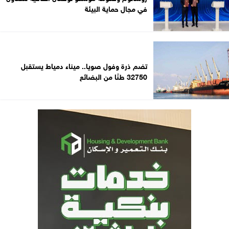
في مجال حماية البيئة
تضم ذرة وفول صويا.. ميناء دمياط يستقبل
32750 طنًا من البضائع