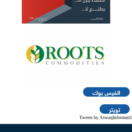
الفيس بوك
تويتر
Tweets by AswaqInformati1