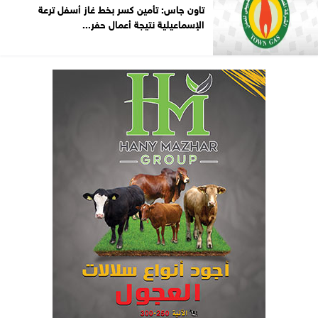
تاون جاس: تأمين كسر بخط غاز أسفل ترعة
الإسماعيلية نتيجة أعمال حفر...