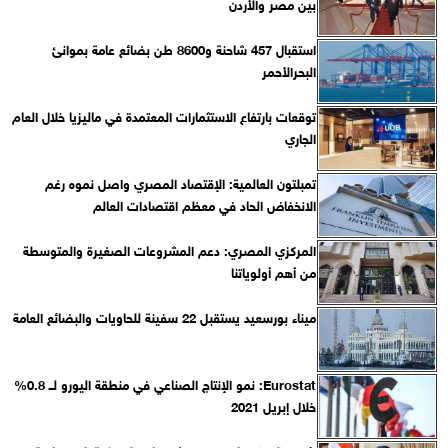
بين مصر والأردن
استقبال 457 شاحنة و8600 طن بضائع عامة بموانئ
البحرالأحمر
توقعات بارتفاع الاستثمارات المعتمدة في ماليزيا خلال العام
الجاري
تمبلتون العالمية: الإقتصاد المصري واصل نموه رغم
الانخفاض الحاد في معظم اقتصادات العالم
المركزي المصري: دعم المشروعات الصغيرة والمتوسطة
من أهم أولوياتنا
ميناء بورسعيد يستقبل 22 سفينة للحاويات والبضائع العامة
Eurostat: نمو الإنتاج الصناعي في منطقة اليورو لــ 0.8%
خلال إبريل 2021