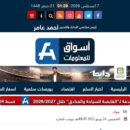
7 أغسطس 2026
01:29
21 صفر 1448
أحمد عامر
رئيس مجلسي الإدارة والتحرير
الرئيسية
أخبار السلع
اقتصاد
بورصات سلعية
أسعار ال
ضبط 24 طن دقيق أبيض وبلدي مدعم عبر شرطة التموين
بنوك
الخميس، 24 يونيو 2021
03:37 مـ
بتوقيت القاهرة
2021-06-24 15:37:52