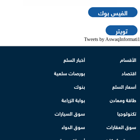
الفيس بوك
تويتر
Tweets by AswaqInformati1
الأقسام
أخبار السلع
اقتصاد
بورصات سلعية
أسعار السلع
بنوك
طاقة ومعادن
بوابة الزراعة
تكنولوجيا
سوق السيارات
سوق العقارات
سوق الدواء
بورصة وشركات
أسواق عربية