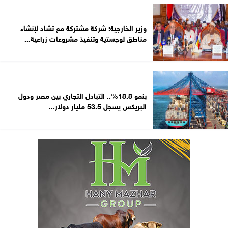
وزير الخارجية: شركة مشتركة مع تشاد لإنشاء
مناطق لوجستية وتنفيذ مشروعات زراعية...
بنمو 18.8%.. التبادل التجاري بين مصر ودول
البريكس يسجل 53.5 مليار دولار...