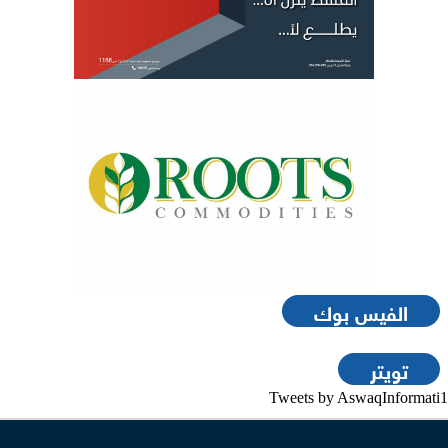
الفيس بوك
تويتر
Tweets by AswaqInformati1