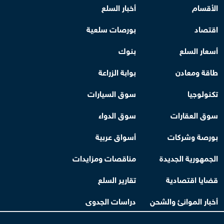
الأقسام
أخبار السلع
اقتصاد
بورصات سلعية
أسعار السلع
بنوك
طاقة ومعادن
بوابة الزراعة
تكنولوجيا
سوق السيارات
سوق العقارات
سوق الدواء
بورصة وشركات
أسواق عربية
الجمهورية الجديدة
مناقصات ومزايدات
قضايا اقتصادية
تقارير السلع
أخبار الموانئ والشحن
دراسات الجدوى