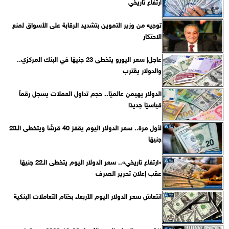
ارتفاع تاريخي
توجيه من وزير التموين بتشديد الرقابة على الأسواق لمنع
الاحتكار
عاجل| سعر اليورو يتخطى 23 جنيهًا في البنك المركزي..
والدولار يقترب
الدولار يهيمن عالميًا.. حجم تداول العملات يسجل رقماً
قياسيًا جديدًا
لأول مرة.. سعر الدولار اليوم يقفز 40 قرشًا ويتخطى الـ23
جنيهًا
«ارتفاع تاريخي».. سعر الدولار اليوم يتخطى الـ22 جنيهًا
عقب إعلان تحرير الصرف
انتعاش سعر الدولار اليوم الأربعاء بختام التعاملات البنكية