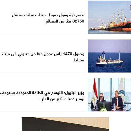
تضم ذرة وفول صويا.. ميناء دمياط يستقبل
32750 طنًا من البضائع
وصول 1470 رأس عجول حية من جيبوتي إلى ميناء
سفاجا
وزير البترول: التوسع في الطاقة المتجددة يستهدف
توفير كميات أكبر من الغاز...