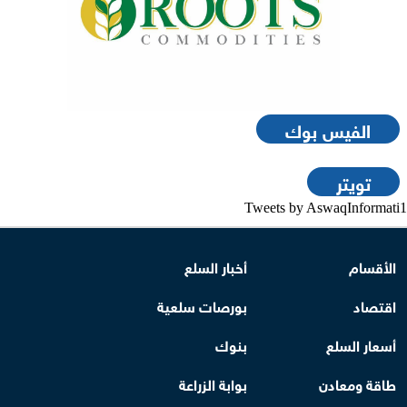
الفيس بوك
تويتر
Tweets by AswaqInformati1
الأقسام
أخبار السلع
اقتصاد
بورصات سلعية
أسعار السلع
بنوك
طاقة ومعادن
بوابة الزراعة