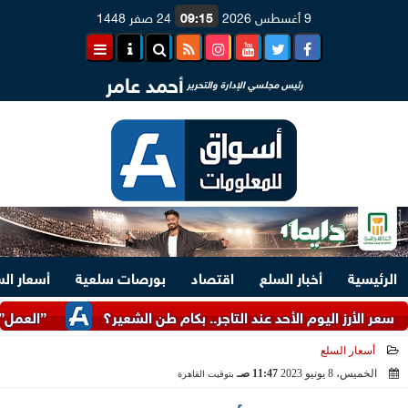
9 أغسطس 2026
09:15
24 صفر 1448
أحمد عامر
رئيس مجلسي الإدارة والتحرير
الرئيسية
أخبار السلع
اقتصاد
بورصات سلعية
أسعار ال
اليوم الأحد عند التاجر.. بكام طن الشعير؟
”العمل”: توفير 3070 فرصة عمل بمجموعة طلعت مصطفى
أسعار السلع
الخميس، 8 يونيو 2023
11:47 صـ
بتوقيت القاهرة
2023-06-08 11:47:20