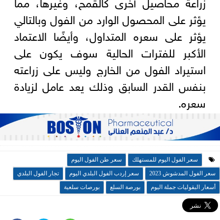
زراعة محاصيل آخرى كالقمح، وغيرها، مما
يؤثر على المحصول الوارد من الفول وبالتالي
يؤثر على سعره المتداول، وأيضًا الاعتماد
الأكبر للفترات الحالية سوف يكون على
استيراد الفول من الخارج وليس على زراعته
بنفس القدر السابق وذلك يعد عامل لزيادة
سعره.
سعر الفول اليوم للمستهلك
سعر طن الفول اليوم
سعر الفول المدشوش 2023
سعر إردب الفول البلدي اليوم
تجار الفول البلدي
أسعار البقوليات جملة اليوم
بورصة السلع
بورصات سلعية