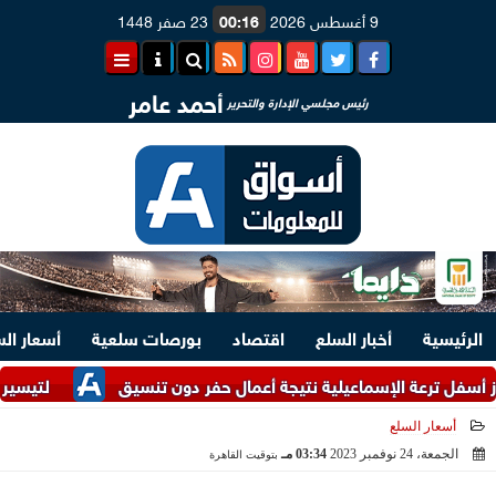
9 أغسطس 2026
00:16
23 صفر 1448
أحمد عامر
رئيس مجلسي الإدارة والتحرير
الرئيسية
أخبار السلع
اقتصاد
بورصات سلعية
أسعار ال
رعة الإسماعيلية نتيجة أعمال حفر دون تنسيق
لتيسير الإجراءات.. وزارت
أسعار السلع
الجمعة، 24 نوفمبر 2023
03:34 مـ
بتوقيت القاهرة
2023-11-24 15:34:21