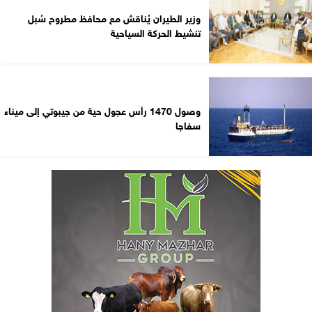
وزير الطيران يُناقش مع محافظ مطروح سُبل
تنشيط الحركة السياحية
وصول 1470 رأس عجول حية من جيبوتي إلى ميناء
سفاجا