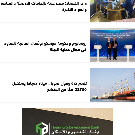
وزير الكهرباء: مصر غنية بالخامات الأرضيّة والعناصر
والمواد النادرة
روساتوم وحكومة موسكو توقّعان اتفاقية للتعاون
في مجال حماية البيئة
تضم ذرة وفول صويا.. ميناء دمياط يستقبل
32750 طنًا من البضائع