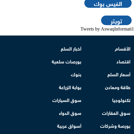
الفيس بوك
تويتر
Tweets by AswaqInformati1
الأقسام
أخبار السلع
اقتصاد
بورصات سلعية
أسعار السلع
بنوك
طاقة ومعادن
بوابة الزراعة
تكنولوجيا
سوق السيارات
سوق العقارات
سوق الدواء
بورصة وشركات
أسواق عربية