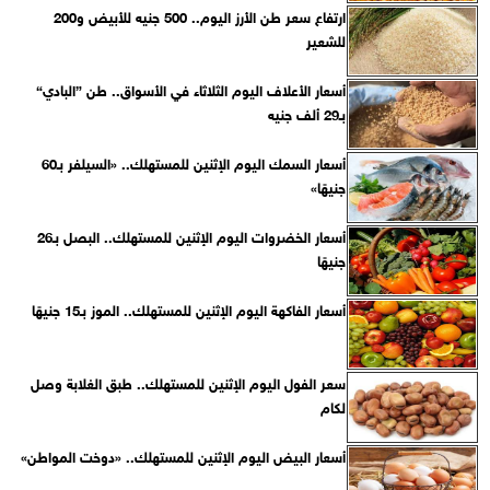
ارتفاع سعر طن الأرز اليوم.. 500 جنيه للأبيض و200
للشعير
أسعار الأعلاف اليوم الثلاثاء في الأسواق.. طن ”البادي“
بـ29 ألف جنيه
أسعار السمك اليوم الإثنين للمستهلك.. «السيلفر بـ60
جنيهًا»
أسعار الخضروات اليوم الإثنين للمستهلك.. البصل بـ26
جنيهًا
أسعار الفاكهة اليوم الإثنين للمستهلك.. الموز بـ15 جنيهًا
سعر الفول اليوم الإثنين للمستهلك.. طبق الغلابة وصل
لكام
أسعار البيض اليوم الإثنين للمستهلك.. «دوخت المواطن»