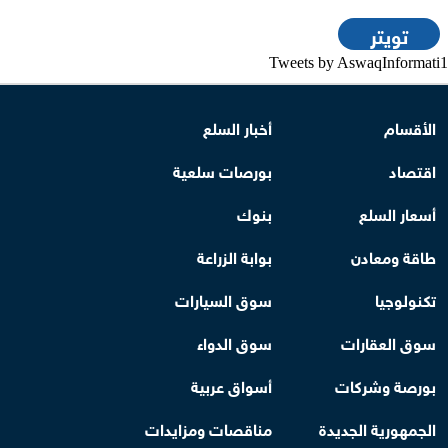
تويتر
Tweets by AswaqInformati1
الأقسام
أخبار السلع
اقتصاد
بورصات سلعية
أسعار السلع
بنوك
طاقة ومعادن
بوابة الزراعة
تكنولوجيا
سوق السيارات
سوق العقارات
سوق الدواء
بورصة وشركات
أسواق عربية
الجمهورية الجديدة
مناقصات ومزايدات