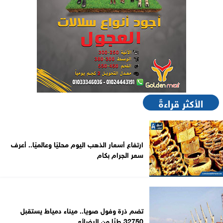
الأكثر قراءةً
ارتفاع أسعار الذهب اليوم محليًا وعالميًا.. أعرف
سعر الجرام بكام
تضم ذرة وفول صويا.. ميناء دمياط يستقبل
32750 طنًا من البضائع