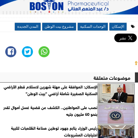
الإسكان
الوحدات السكنية
مشروع بيت الوطن
المدن الجديدة
⇧
موضوعات متعلقة
الإسكان: الموافقة على مهلة شهرين لاستلام قطع الأراضي
السكنية الصغيرة شاملة أراضي ”بيت الوطن”
نصب على المواطنين.. الكشف عن قضية غسل أموال تقدر
بنحو 60 مليون جتيه
رئيس الوزراء يتابع جهود توطين صناعة الطُلمبات لتلبية
احتياجات المشروعات