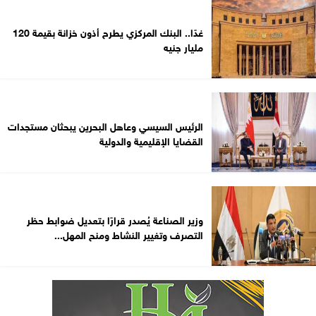
غدًا.. البنك المركزي يطرح أذون خزانة بقيمة 120
مليار جنيه
الرئيس السيسي وعاهل البحرين يبحثان مستجدات
القضايا الإقليمية والدولية
وزير الصناعة يُصدر قرارًا بتعديل ضوابط حظر
التصرف وتغيير النشاط ومنح المهل...