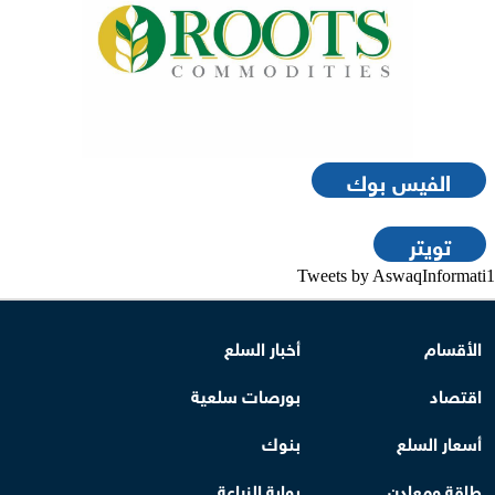
الفيس بوك
تويتر
Tweets by AswaqInformati1
الأقسام
أخبار السلع
اقتصاد
بورصات سلعية
أسعار السلع
بنوك
طاقة ومعادن
بوابة الزراعة