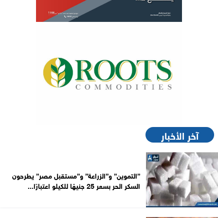
آخر الأخبار
”التموين” و”الزراعة” و”مستقبل مصر” يطرحون
السكر الحر بسعر 25 جنيهًا للكيلو اعتبارًا...