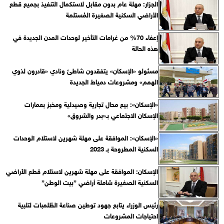
الجزار: مهلة عام بدون مقابل لاستكمال التنفيذ بجميع قطع
الأراضي السكنية الصغيرة المُستلمة
إعفاء 70% من غرامات التأخير لوحدات المدن الجديدة في
هذه الحالة
مسئولو «الإسكان» يتفقدون شاطئ ونادي «قادرون لذوي
الهمم» ومشروعات دمياط الجديدة
«الإسكان»: بيع محال تجارية وصيدلية ومخبز بعمارات
الإسكان الاجتماعي بـ«بدر والشروق»
«الإسكان»: الموافقة على مهلة شهرين لاستلام الوحدات
السكنية المطروحة بـ 2023
الإسكان: الموافقة على مهلة شهرين لاستلام قطع الأراضي
السكنية الصغيرة شاملة أراضي ”بيت الوطن”
رئيس الوزراء يتابع جهود توطين صناعة الطُلمبات لتلبية
احتياجات المشروعات