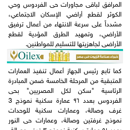
المرافق لباقى مجاورات حى الفردوس وحي
الكوثر لقطع أراضي الإسكان الاجتماعي،
مشدداً على سرعة الانتهاء من أعمال ترفيق
الأراضي، وتمهيد الطرق المؤدية لقطع
الأراضى لجاهزيتها للتسليم للمواطنين.
كما تابع رئيس الجهاز أعمال تنفيذ العمارات
المتبقية من المرحلة الخامسة ضمن المبادرة
الرئاسية "سكن لكل المصريين" بحى
الفردوس بعدد ٩٦ عمارة سكنية نموذج 3
غرف وصالة، وعمارات سكنية للوحدات
نموذج غرفتين وصالة، وعمارات حى النور
بعدد ٥١ عمارة سكنية نموذج ٣ غرف وصالة،