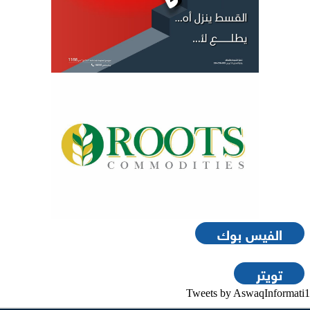
الفيس بوك
تويتر
Tweets by AswaqInformati1