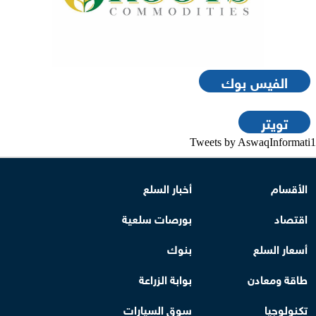
الفيس بوك
تويتر
Tweets by AswaqInformati1
الأقسام
أخبار السلع
اقتصاد
بورصات سلعية
أسعار السلع
بنوك
طاقة ومعادن
بوابة الزراعة
تكنولوجيا
سوق السيارات