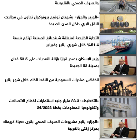
والصرف الصحي بالقليوبية
«الوزير والجزار» يشهدان توقيع بروتوكول تعاون في مجالات
النقل البري داخل المدن الجديدة
التجارة الخارجية لمنطقة شينجيانغ الصينية ترتفع بنسبة
51.4% خلال شهري يناير وفبراير
وزير الإسكان يصدر قرارًا بإزالة التعديات على 53.5 فدان
بمدينة قنا الجديدة
انخفاض صادرات السعودية من النفط الخام خلال شهر يناير
«التخطيط»: 83.3 مليار جنيه استثمارات لقطاع الاتصالات
وتكنولوجيا الـمعلومات بخطة 24/2023
«الجزار» يتابع مشروعات الصرف الصحي بقرى «حياة كريمة»
بمركز زفتى بالغربية