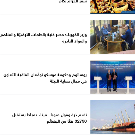
سعر الجرام بكام
وزير الكهرباء: مصر غنية بالخامات الأرضيّة والعناصر
والمواد النادرة
روساتوم وحكومة موسكو توقّعان اتفاقية للتعاون
في مجال حماية البيئة
تضم ذرة وفول صويا.. ميناء دمياط يستقبل
32750 طنًا من البضائع