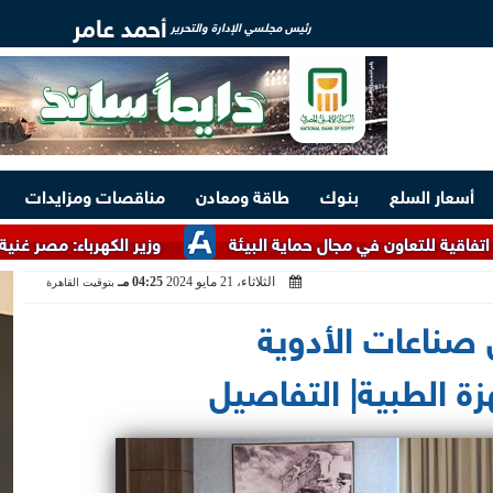
أحمد عامر
رئيس مجلسي الإدارة والتحرير
أسعار السلع
بنوك
طاقة ومعادن
مناقصات ومزايدات
في مجال حماية البيئة
وزير الكهرباء: مصر غنية بالخامات الأرضي
الثلاثاء، 21 مايو 2024
04:25 مـ
بتوقيت القاهرة
صناعات الأدوية
 الطبية| التفاصيل