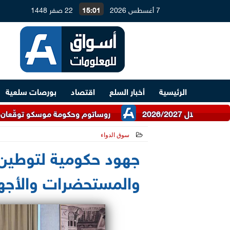
7 أغسطس 2026
15:01
22 صفر 1448
الرئيسية
أخبار السلع
اقتصاد
بورصات سلعية
روساتوم وحكومة موسكو توقّعان اتفاقية للتعاون 
سوق الدواء
2024-05-21 16:25:22
جهود حكومية لتوطين 
والمستحضرات والأجهزة