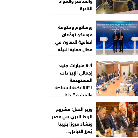
والعناصر والمواد
النادرة
روساتوم وحكومة
موسكو توقّعان
اتفاقية للتعاون في
مجال حماية البيئة
9.4 مليارات جنيه
إجمالي الإيرادات
المستهدفة
لـ”القابضة للسياحة
والفنادق” خلال
2026/2027
وزير النقل: مشروع
الربط البري بين مصر
وتشاد مرورًا بليبيا
يُعزز التبادل...