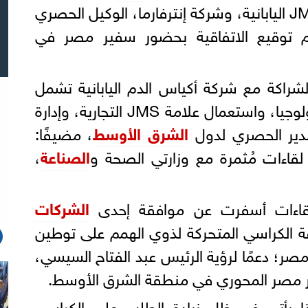
UPA، مُمثلة في ECMI، وJMS اليابانية، وشركة إنترفارما، الوكيل الحصري
ر، وتم توقيع الاتفاقية بحضور سفير مصر في
شراكة مع شركة أكياس الدم اليابانية تشمل
جوانب مهمة مثل: نقل التكنولوجيا، واستعمال علامة JMS التجارية، وإدارة
دير الحصري لدول
الشرق الأوسط
، مضيفًا:
لقاءات مُثمرة مع وزارتي الصحة و
الصناعة
،
للقاءات أسفرت عن موافقة إحدى
الشركات
 الكراسي المتحركة لذوي الهمم على توطين
صر؛ دعمًا لرؤية الرئيس عبد الفتاح السيسي،
ور مصر المحوري في منطقة الشرق الأوسط.
ا يأتي في ظل زيادة الطلب على الكراسي